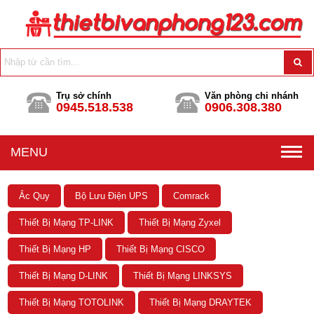
Trụ sở chính
Văn phòng chi nhánh
0945.518.538
0906.308.380
MENU
Ắc Quy
Bộ Lưu Điện UPS
Comrack
Thiết Bị Mạng TP-LINK
Thiết Bị Mạng Zyxel
Thiết Bị Mạng HP
Thiết Bị Mạng CISCO
Thiết Bị Mạng D-LINK
Thiết Bị Mạng LINKSYS
Thiết Bị Mạng TOTOLINK
Thiết Bị Mạng DRAYTEK