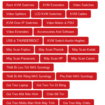
Rack KVM Switches
KVM Extenders
Video Switches
Video Splitters
LCD KVM Switches
KVM Cables
KVM Over IP Switches
Video Matrix & PDU
Video Extenders
Accerssories And Software
USB & THUNDERBOLT
KVM Switch Austin Hughes
Máy Scan Fujitsu
Máy Scan Plustek
Máy Scan Kodak
Máy Scan Panasonic
Máy Scan HP
Máy Scan Canon
Thiết Bị Lưu Trữ NAS Synology
Thiết Bị Mở Rộng NAS Synology
Phụ Kiện NAS Synology
Giá Treo Laptop
Giá Treo Tivi Di Động
Giá Treo Một Màn Hình
Chân Đế Tivi
Giá Treo Nhiều Màn Hình Máy Tính
Giá Treo Máy Chiếu