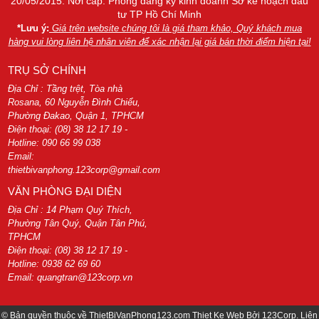
20/05/2015. Nơi cấp: Phòng đăng ký kinh doanh Sở kế hoạch đầu
tư TP Hồ Chí Minh
*Lưu ý:
Giá trên website chúng tôi là giá tham khảo, Quý khách mua
hàng vui lòng liên hệ nhân viên để xác nhận lại giá bán thời điểm hiện tại!
TRỤ SỞ CHÍNH
Địa Chỉ : Tầng trệt, Tòa nhà
Rosana, 60 Nguyễn Đình Chiểu,
Phường Đakao, Quận 1, TPHCM
Điện thoại: (08) 38 12 17 19 -
Hotline: 090 66 99 038
Email:
thietbivanphong.123corp@gmail.com
VĂN PHÒNG ĐẠI DIỆN
Địa Chỉ : 14 Phạm Quý Thích,
Phường Tân Quý, Quận Tân Phú,
TPHCM
Điện thoại: (08) 38 12 17 19 -
Hotline: 0938 62 69 60
Email: quangtran@123corp.vn
© Bản quyền thuộc về
ThietBiVanPhong123.com
Thiet Ke Web
Bởi
123Corp
. Liên