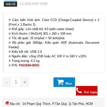
12,450,000
VNĐ
GIÁ CŨ
Cảm biến hình ảnh: Color CCD (Charge-Coupled Device) x 2
(Front x 1,Backx 1)
Khổ giấy: Lớn nhất A4, A3 (with carier sheet)
Kích thước ( WxDxH) 301 x 160 x 158 mm
Tốc độ quét: 25 tờ/phút = 50 ảnh/phút
Độ phân giải :600dpi; Kiểu quét: ADF (Automatic Document
Feeder)
Kiểu kết nối: USB 2.0
Nguồn điện: cổng USB hoặc AC 100 V to 240 V ±10%
Trọng lượng: 4.2 kg
P/N:
PA03684-B001
-
+
Mua
hàng
Gọi ngay
Địa chỉ : 14 Phạm Quý Thích, P.Tân Quý, Q.Tân Phú, HCM