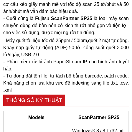
cơ cấu kéo giấy mạnh mẽ với tốc độ scan 25 tờ/phút và 50
ảnh/phút mà vẫn đảm bảo hiệu quả.
- Cuối cùng là Fujitsu
ScanPartner SP25
là loại máy scan
chuyên dùng để bàn nên có kích thướt nhỏ gọn và tiện lợi
cho việc sử dụng, được mọi người tin dùng.
- Máy quét tài liệu tốc độ 25ppm / 50ipm,quét 2 mặt tự động.
Khay nạp giấy tự động (ADF) 50 tờ, công suất quét 3.000
tờ/ngày, USB 2.0.
- Phần mềm xử lý ảnh PaperStream IP cho hình ảnh tuyệt
hảo.
- Tự động đặt tên file, tự tách bộ bằng barcode, patch code.
Khả năng chọn lựa khu vực để indexing sang file .txt, .csv,
.xml
THÔNG SỐ KỸ THUẬT
Models
ScanPartner SP25
Windows® 8 / 8.1 (32-bit