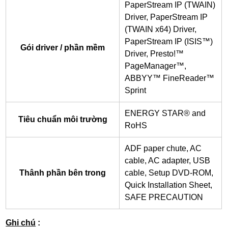
PaperStream IP (TWAIN)
Driver, PaperStream IP
(TWAIN x64) Driver,
PaperStream IP (ISIS™)
Gói driver / phần mềm
Driver, Presto!™
PageManager™,
ABBYY™ FineReader™
Sprint
ENERGY STAR® and
Tiêu chuẩn môi trường
RoHS
ADF paper chute, AC
cable, AC adapter, USB
Thânh phần bên trong
cable, Setup DVD-ROM,
Quick Installation Sheet,
SAFE PRECAUTION
Ghi chú
: