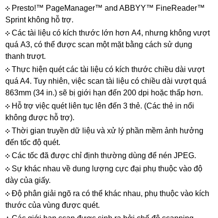
Presto!™ PageManager™ and ABBYY™ FineReader™
Sprint không hỗ trợ.
Các tài liệu có kích thước lớn hơn A4, nhưng không vượt
quá A3, có thể được scan một mặt bằng cách sử dụng
thanh trượt.
Thực hiện quét các tài liệu có kích thước chiều dài vượt
quá A4. Tuy nhiên, việc scan tài liệu có chiều dài vượt quá
863mm (34 in.) sẽ bị giới hạn đến 200 dpi hoặc thấp hơn.
​​​​​​​ Hỗ trợ việc quét liên tục lên đến 3 thẻ. (Các thẻ in nổi
không được hỗ trợ).
​​​​​​​ Thời gian truyền dữ liệu và xử lý phần mềm ảnh hưởng
đến tốc độ quét.
​​​​​​​ Các tốc đã được chỉ định thường dùng để nén JPEG.
​​​​​​​ Sự khác nhau về dung lượng cực đại phụ thuộc vào độ
dày của giấy.
​​​​​​​ Độ phân giải ngõ ra có thể khác nhau, phụ thuộc vào kích
thước của vùng được quét.