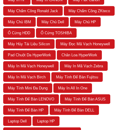
Máy Chấm Công Ronald Jack
Máy Chấm Công ZKteco
Máy Chủ IBM
Máy Chủ Dell
Máy Chủ HP
Ổ Cứng HDD
Ổ Cứng TOSHIBA
Máy Hủy Tài Liệu Silicon
Máy Đọc Mã Vạch Honeywell
Pad Chuột Da HyperWork
Chân Loa HyperWork
Máy In Mã Vạch Honeywell
Máy In Mã Vạch Zebra
Máy In Mã Vạch Birch
Máy Tính Để Bàn Fujitsu
Máy Tính Mini Đa Dụng
Máy In All In One
Máy Tính Để Bàn LENOVO
Máy Tính Để Bàn ASUS
Máy Tính Để Bàn HP
Máy Tính Để Bàn DELL
Laptop Dell
Laptop HP