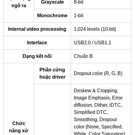
Grayscale
8-bit
ngõ ra
Monochrome
1-bit
Internal video processing
1,024 levels (10-bit)
Interface
USB2.0 / USB1.1
Dạng kết nối
Chuẩn B
Phần cứng
Dropout color (R, G, B)
hoặc driver
Deskew & Cropping,
Image Emphasis, Error
diffusion, Dither, iDTC,
Simplified DTC,
Smoothing, Dropout
Chức
color (None, Specified,
năng xử
White, Color Saturation),