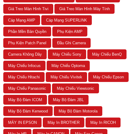
Giá Treo Màn Hình Tivi
Giá Treo Màn Hình Máy Tính
Cáp Mạng AMP
Cáp Mạng SUPERLINK
Phần Mền Bản Quyền
Phụ Kiện AMP
Phụ Kiện Patch Panel
Đầu Ghi Camera
Camera Không Dây
Máy Chiếu Sony
Máy Chiếu BenQ
Máy Chiếu Infocus
Máy Chiếu Optoma
Máy Chiếu Hitachi
Máy Chiếu Vivitek
Máy Chiếu Epson
Máy Chiếu Panasonic
Máy Chiếu Viewsonic
Máy Bộ Đàm ICOM
Máy Bộ Đàm JBL
Máy Bộ Đàm Kenwood
Máy Bộ Đàm Motorola
MÁY IN EPSON
Máy In BROTHER
Máy In RICOH
Máy In HP
Máy In CANON
Máy Fax Canon