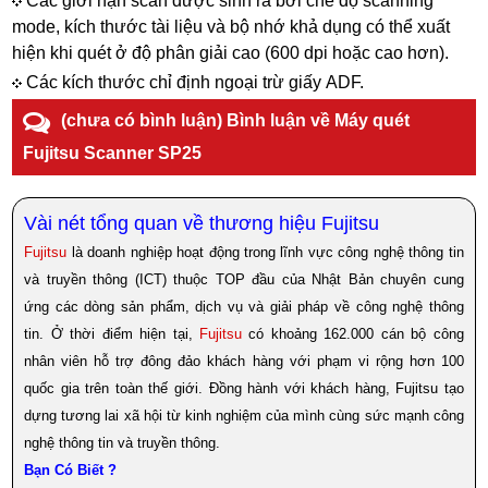
​​​​​​​ Các giới hạn scan được sinh ra bởi chế độ scanning
mode, kích thước tài liệu và bộ nhớ khả dụng có thể xuất
hiện khi quét ở độ phân giải cao (600 dpi hoặc cao hơn).
​​​​​​​ Các kích thước chỉ định ngoại trừ giấy ADF.
(chưa có bình luận) Bình luận về Máy quét
Fujitsu Scanner SP25
Vài nét tổng quan về thương hiệu Fujitsu
Fujitsu
là doanh nghiệp hoạt động trong lĩnh vực công nghệ thông tin
và truyền thông (ICT) thuộc TOP đầu của Nhật Bản chuyên cung
ứng các dòng sản phẩm, dịch vụ và giải pháp về công nghệ thông
tin. Ở thời điểm hiện tại,
Fujitsu
có khoảng 162.000 cán bộ công
nhân viên hỗ trợ đông đảo khách hàng với phạm vi rộng hơn 100
quốc gia trên toàn thế giới. Đồng hành với khách hàng, Fujitsu tạo
dựng tương lai xã hội từ kinh nghiệm của mình cùng sức mạnh công
nghệ thông tin và truyền thông.
Bạn Có Biết ?