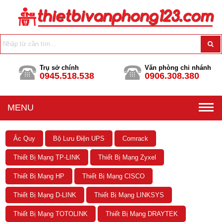
Trụ sở chính
Văn phòng chi nhánh
0945.518.538
0906.308.380
MENU
Ắc Quy
Bộ Lưu Điện UPS
Comrack
Thiết Bị Mạng TP-LINK
Thiết Bị Mạng Zyxel
Thiết Bị Mạng HP
Thiết Bị Mạng CISCO
Thiết Bị Mạng D-LINK
Thiết Bị Mạng LINKSYS
Thiết Bị Mạng TOTOLINK
Thiết Bị Mạng DRAYTEK