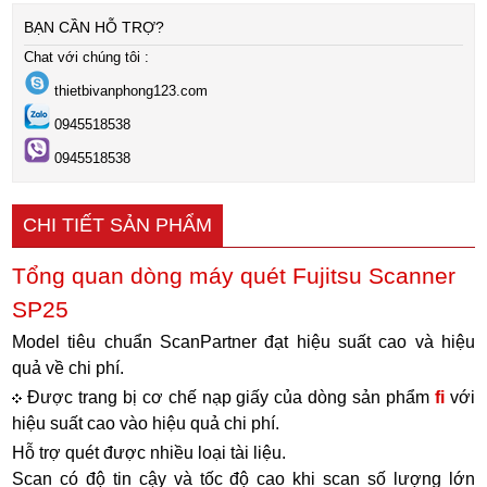
BẠN CẦN HỖ TRỢ?
Chat với chúng tôi :
thietbivanphong123.com
0945518538
0945518538
CHI TIẾT SẢN PHẨM
Tổng quan dòng máy quét Fujitsu Scanner
SP25
Model tiêu chuẩn ScanPartner đạt hiệu suất cao và hiệu
quả về chi phí.
Được trang bị cơ chế nạp giấy của dòng sản phẩm
fi
với
hiệu suất cao vào hiệu quả chi phí.
Hỗ trợ quét được nhiều loại tài liệu.
Scan có độ tin cậy và tốc độ cao khi scan số lượng lớn