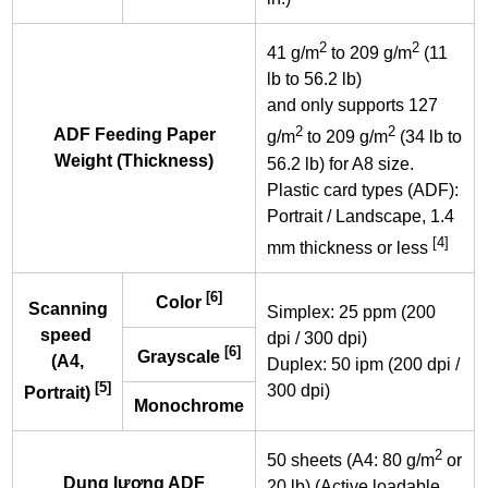
2
2
41 g/m
to 209 g/m
(11
lb to 56.2 lb)
and only supports 127
2
2
ADF Feeding Paper
g/m
to 209 g/m
(34 lb to
Weight (Thickness)
56.2 lb) for A8 size.
Plastic card types (ADF):
Portrait / Landscape, 1.4
[4]
mm thickness or less
[6]
Color
Scanning
Simplex: 25 ppm (200
speed
dpi / 300 dpi)
[6]
Grayscale
(A4,
Duplex: 50 ipm (200 dpi /
[5]
300 dpi)
Portrait)
Monochrome
2
50 sheets (A4: 80 g/m
or
Dung lượng ADF
20 lb) (Active loadable