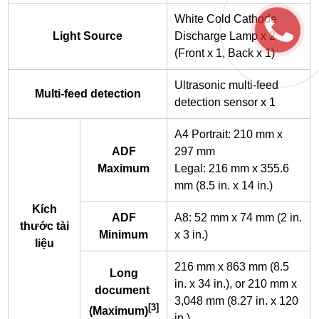
White Cold Cathode
Light Source
Discharge Lamp x 2
(Front x 1, Back x 1)
Ultrasonic multi-feed
Multi-feed detection
detection sensor x 1
A4 Portrait: 210 mm x
ADF
297 mm
Maximum
Legal: 216 mm x 355.6
mm (8.5 in. x 14 in.)
Kích
ADF
A8: 52 mm x 74 mm (2 in.
thước tài
Minimum
x 3 in.)
liệu
216 mm x 863 mm (8.5
Long
in. x 34 in.), or 210 mm x
document
3,048 mm (8.27 in. x 120
[3]
(Maximum)
in.)