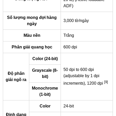
ADF)
Số lượng mong đợi hàng
3,000 tờ/ngày
ngày
Màu nền
Trắng
Phân giải quang học
600 dpi
Color (24-bit)
50 dpi to 600 dpi
Grayscale (8-
Độ phân
(adjustable by 1 dpi
bit)
giải ngõ ra
[9]
increments), 1200 dpi
Monochrome
(1-bit)
Color
24-bit
Định dạng