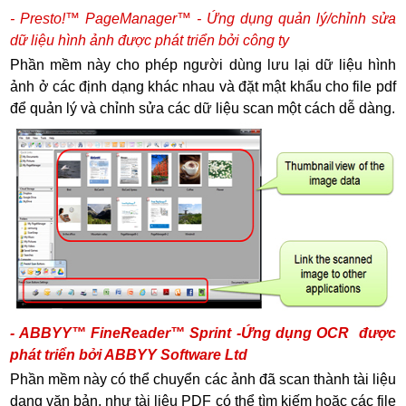
- Presto!™ PageManager™ - Ứng dụng quản lý/chỉnh sửa
dữ liệu hình ảnh được phát triển bởi công ty
Phần mềm này cho phép người dùng lưu lại dữ liệu hình
ảnh ở các định dạng khác nhau và đặt mật khẩu cho file pdf
để quản lý và chỉnh sửa các dữ liệu scan một cách dễ dàng.
- ABBYY™ FineReader™ Sprint -Ứng dụng OCR được
phát triển bởi ABBYY Software Ltd
Phần mềm này có thể chuyển các ảnh đã scan thành tài liệu
dạng văn bản, như tài liệu PDF có thể tìm kiếm hoặc các file