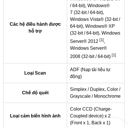
/ 64-bit), Windows®
7 (32-bit / 64-bit),
Windows Vista® (32-bit /
Các hệ điều hành được
64-bit), Windows® XP
hỗ trợ
(32-bit / 64-bit), Windows
[1]
Server® 2012
,
Windows Server®
[1]
2008 (32-bit / 64-bit)
ADF (Nạp tài liệu tự
Loại Scan
động)
Simplex / Duplex, Color /
Chế độ quét
Grayscale / Monochrome
Color CCD (Charge-
Loại cảm biến hình ảnh
Coupled device) x 2
(Front x 1, Back x 1)