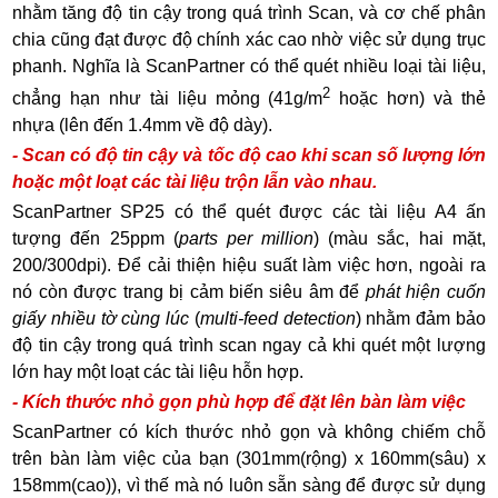
nhằm tăng độ tin cậy trong quá trình Scan, và cơ chế phân
chia cũng đạt được độ chính xác cao nhờ việc sử dụng trục
phanh. Nghĩa là ScanPartner có thể quét nhiều loại tài liệu,
2
chẳng hạn như tài liệu mỏng (41g/m
hoặc hơn) và thẻ
nhựa (lên đến 1.4mm về độ dày).
- Scan có độ tin cậy và tốc độ cao khi scan số lượng lớn
hoặc một loạt các tài liệu trộn lẫn vào nhau.
ScanPartner SP25 có thể quét được các tài liệu A4 ấn
tượng đến 25ppm (
parts per million
) (màu sắc, hai mặt,
200/300dpi). Để cải thiện hiệu suất làm việc hơn, ngoài ra
nó còn được trang bị cảm biến siêu âm để
phát hiện cuốn
giấy nhiều tờ cùng lúc
(
multi-feed detection
) nhằm đảm bảo
độ tin cậy trong quá trình scan ngay cả khi quét một lượng
lớn hay một loạt các tài liệu hỗn hợp.
- Kích thước nhỏ gọn phù hợp để đặt lên bàn làm việc
ScanPartner có kích thước nhỏ gọn và không chiếm chỗ
trên bàn làm việc của bạn (301mm(rộng) x 160mm(sâu) x
158mm(cao)), vì thế mà nó luôn sẵn sàng để được sử dụng