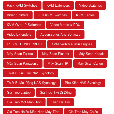
Rack KVM Switches
KVM Extenders
Video Switches
Video Splitters
LCD KVM Switches
KVM Cables
KVM Over IP Switches
Video Matrix & PDU
Video Extenders
Accerssories And Software
USB & THUNDERBOLT
KVM Switch Austin Hughes
Máy Scan Fujitsu
Máy Scan Plustek
Máy Scan Kodak
Máy Scan Panasonic
Máy Scan HP
Máy Scan Canon
Thiết Bị Lưu Trữ NAS Synology
Thiết Bị Mở Rộng NAS Synology
Phụ Kiện NAS Synology
Giá Treo Laptop
Giá Treo Tivi Di Động
Giá Treo Một Màn Hình
Chân Đế Tivi
Giá Treo Nhiều Màn Hình Máy Tính
Giá Treo Máy Chiếu