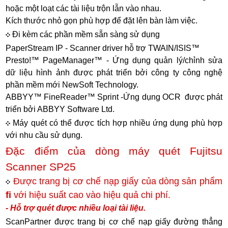
hoặc một loạt các tài liệu trộn lẫn vào nhau.
Kích thước nhỏ gọn phù hợp để đặt lên bàn làm việc.
Đi kèm các phần mềm sẵn sàng sử dụng
PaperStream IP - Scanner driver hỗ trợ TWAIN/ISIS™
Presto!™ PageManager™ - Ứng dụng quản lý/chỉnh sửa
dữ liệu hình ảnh được phát triển bởi công ty công nghệ
phần mềm mới NewSoft Technology.
ABBYY™ FineReader™ Sprint -Ứng dụng OCR được phát
triển bởi ABBYY Software Ltd.
Máy quét có thể được tích hợp nhiều ứng dụng phù hợp
với nhu cầu sử dụng.
Đặc điểm của dòng máy quét Fujitsu
Scanner SP25
Được trang bị cơ chế nạp giấy của dòng sản phẩm
fi
với hiệu suất cao vào hiệu quả chi phí.
- Hỗ trợ quét được nhiều loại tài liệu.
ScanPartner được trang bị cơ chế nạp giấy đường thẳng