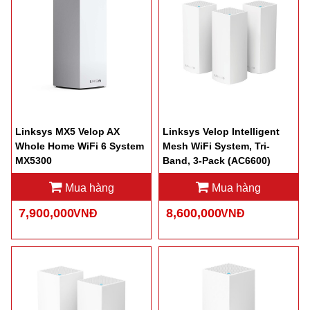
Linksys MX5 Velop AX
Linksys Velop Intelligent
Whole Home WiFi 6 System
Mesh WiFi System, Tri-
MX5300
Band, 3-Pack (AC6600)
WHW0303
Mua hàng
Mua hàng
7,900,000
8,600,000
VNĐ
VNĐ