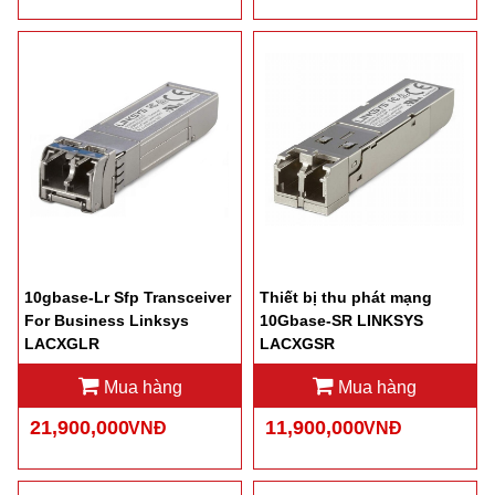
10gbase-Lr Sfp Transceiver
Thiết bị thu phát mạng
For Business Linksys
10Gbase-SR LINKSYS
LACXGLR
LACXGSR
Mua hàng
Mua hàng
21,900,000
11,900,000
VNĐ
VNĐ