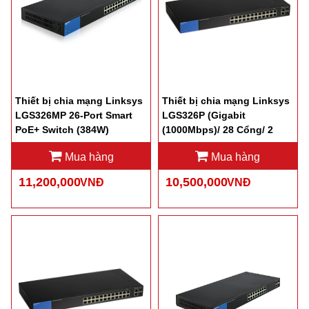
Thiết bị chia mạng Linksys
Thiết bị chia mạng Linksys
LGS326MP 26-Port Smart
LGS326P (Gigabit
PoE+ Switch (384W)
(1000Mbps)/ 28 Cổng/ 2
SFP/ Smart Switch/ 24 cổng
Mua hàng
Mua hàng
PoE/ Vỏ Sắt)
11,200,000
10,500,000
VNĐ
VNĐ