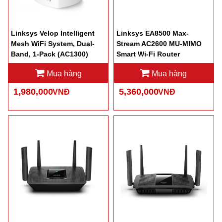
Linksys Velop Intelligent
Linksys EA8500 Max-
Mesh WiFi System, Dual-
Stream AC2600 MU-MIMO
Band, 1-Pack (AC1300)
Smart Wi-Fi Router
WHW0101
Mua hàng
Mua hàng
1,980,000
5,360,000
VNĐ
VNĐ