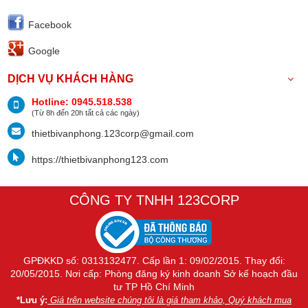
Facebook
Google
DỊCH VỤ KHÁCH HÀNG
Hotline: 0945.518.538
(Từ 8h đến 20h tất cả các ngày)
thietbivanphong.123corp@gmail.com
https://thietbivanphong123.com
CÔNG TY TNHH 123CORP
GPĐKKD số: 0313132477. Cấp lần 1: 09/02/2015. Thay đổi:
20/05/2015. Nơi cấp: Phòng đăng ký kinh doanh Sở kế hoạch đầu
tư TP Hồ Chí Minh
*Lưu ý:
Giá trên website chúng tôi là giá tham khảo, Quý khách mua