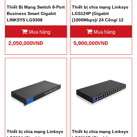
Thiết Bị Mạng Switch 8-Port
Thiết bị chia mạng Linksys
Business Smart Gigabit
LGS124P (Gigabit
LINKSYS LGS308
(1000Mbps)/ 24 Cổng/ 12
cổng PoE/ Vỏ Sắt)
Mua hàng
Mua hàng
2,050,000
5,900,000
VNĐ
VNĐ
Thiết bị chia mạng Linksys
Thiết bị chia mạng Linksys