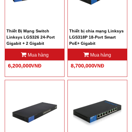
Thiết Bị Mạng Switch
Thiết bị chia mạng Linksys
Linksys LGS326 24-Port
LGS318P 18-Port Smart
Gigabit + 2 Gigabit
PoE+ Gigabit
SFP/RJ45 Combo Ports
Mua hàng
Mua hàng
6,200,000
8,700,000
VNĐ
VNĐ