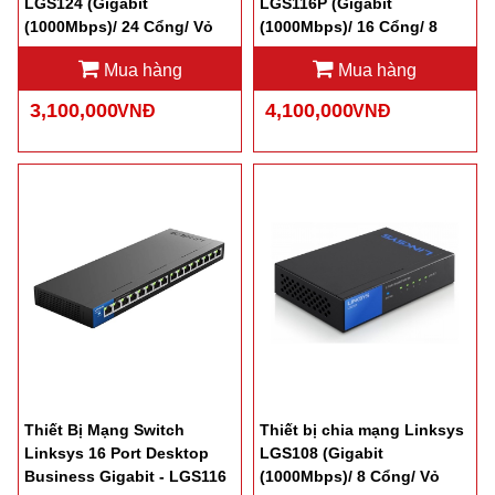
LGS124 (Gigabit
LGS116P (Gigabit
(1000Mbps)/ 24 Cổng/ Vỏ
(1000Mbps)/ 16 Cổng/ 8
Sắt)
cổng PoE/ Vỏ Sắt)
Mua hàng
Mua hàng
3,100,000
4,100,000
VNĐ
VNĐ
Thiết Bị Mạng Switch
Thiết bị chia mạng Linksys
Linksys 16 Port Desktop
LGS108 (Gigabit
Business Gigabit - LGS116
(1000Mbps)/ 8 Cổng/ Vỏ