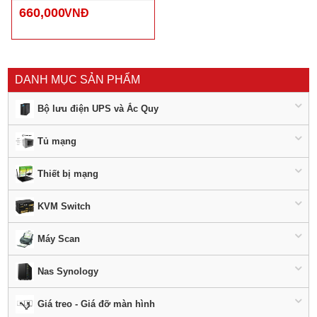
660,000
VNĐ
DANH MỤC SẢN PHẨM
Bộ lưu điện UPS và Ắc Quy
Tủ mạng
Thiết bị mạng
KVM Switch
Máy Scan
Nas Synology
Giá treo - Giá đỡ màn hình