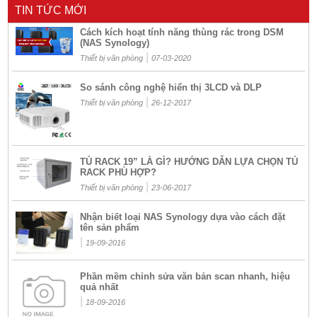
TIN TỨC MỚI
Cách kích hoạt tính năng thùng rác trong DSM
(NAS Synology)
|
Thiết bị văn phòng
07-03-2020
So sánh công nghệ hiển thị 3LCD và DLP
|
Thiết bị văn phòng
26-12-2017
TỦ RACK 19” LÀ GÌ? HƯỚNG DẪN LỰA CHỌN TỦ
RACK PHÙ HỢP?
|
Thiết bị văn phòng
23-06-2017
Nhận biết loại NAS Synology dựa vào cách đặt
tên sản phẩm
|
19-09-2016
Phần mềm chỉnh sửa văn bản scan nhanh, hiệu
quả nhất
|
18-09-2016