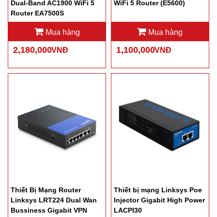
Dual-Band AC1900 WiFi 5
WiFi 5 Router (E5600)
Router EA7500S
Mua hàng
Mua hàng
2,180,000
1,100,000
VNĐ
VNĐ
Thiết Bị Mạng Router
Thiết bị mạng Linksys Poe
Linksys LRT224 Dual Wan
Injector Gigabit High Power
Bussiness Gigabit VPN
LACPI30