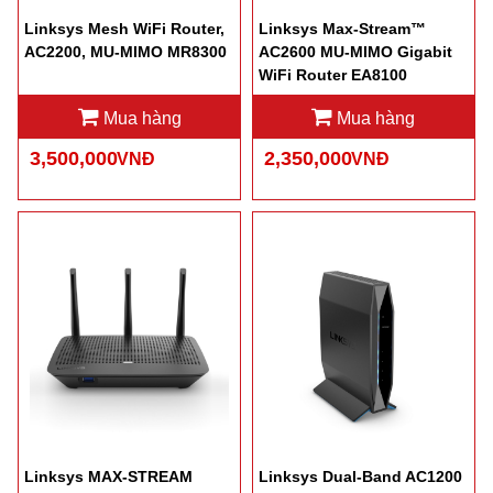
Linksys Mesh WiFi Router,
Linksys Max-Stream™
AC2200, MU-MIMO MR8300
AC2600 MU-MIMO Gigabit
WiFi Router EA8100
Mua hàng
Mua hàng
3,500,000
2,350,000
VNĐ
VNĐ
Linksys MAX-STREAM
Linksys Dual-Band AC1200