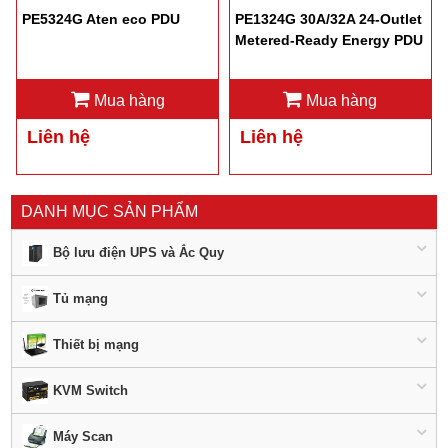
PE5324G Aten eco PDU
PE1324G 30A/32A 24-Outlet
Metered-Ready Energy PDU
Mua hàng
Mua hàng
Liên hệ
Liên hệ
DANH MỤC SẢN PHẨM
Bộ lưu điện UPS và Ắc Quy
Tủ mạng
Thiết bị mạng
KVM Switch
Máy Scan