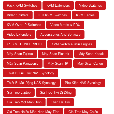
Rack KVM Switches
KVM Extenders
Video Switches
Video Splitters
LCD KVM Switches
KVM Cables
KVM Over IP Switches
Video Matrix & PDU
Video Extenders
Accerssories And Software
USB & THUNDERBOLT
KVM Switch Austin Hughes
Máy Scan Fujitsu
Máy Scan Plustek
Máy Scan Kodak
Máy Scan Panasonic
Máy Scan HP
Máy Scan Canon
Thiết Bị Lưu Trữ NAS Synology
Thiết Bị Mở Rộng NAS Synology
Phụ Kiện NAS Synology
Giá Treo Laptop
Giá Treo Tivi Di Động
Giá Treo Một Màn Hình
Chân Đế Tivi
Giá Treo Nhiều Màn Hình Máy Tính
Giá Treo Máy Chiếu