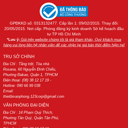
GPĐKKD số: 0313132477. Cấp lần 1: 09/02/2015. Thay đổi:
20/05/2015. Nơi cấp: Phòng đăng ký kinh doanh Sở kế hoạch đầu
tư TP Hồ Chí Minh
*Lưu ý:
Giá trên website chúng tôi là giá tham khảo, Quý khách mua
hàng vui lòng liên hệ nhân viên để xác nhận lại giá bán thời điểm hiện tại!
TRỤ SỞ CHÍNH
Địa Chỉ : Tầng trệt, Tòa nhà
Rosana, 60 Nguyễn Đình Chiểu,
Phường Đakao, Quận 1, TPHCM
Điện thoại: (08) 38 12 17 19 -
Hotline: 090 66 99 038
Email:
thietbivanphong.123corp@gmail.com
VĂN PHÒNG ĐẠI DIỆN
Địa Chỉ : 14 Phạm Quý Thích,
Phường Tân Quý, Quận Tân Phú,
TPHCM