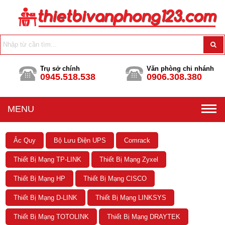
Trụ sở chính
Văn phòng chi nhánh
0945.518.538
0906.308.380
MENU
Ắc Quy
Bộ Lưu Điện UPS
Comrack
Thiết Bị Mạng TP-LINK
Thiết Bị Mạng Zyxel
Thiết Bị Mạng HP
Thiết Bị Mạng CISCO
Thiết Bị Mạng D-LINK
Thiết Bị Mạng LINKSYS
Thiết Bị Mạng TOTOLINK
Thiết Bị Mạng DRAYTEK