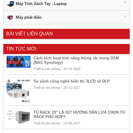
Máy Tính Xách Tay - Laptop
Máy phát điện
BÀI VIẾT LIÊN QUAN
TIN TỨC MỚI
Cách kích hoạt tính năng thùng rác trong DSM
(NAS Synology)
|
Thiết bị văn phòng
07-03-2020
So sánh công nghệ hiển thị 3LCD và DLP
|
Thiết bị văn phòng
26-12-2017
TỦ RACK 19” LÀ GÌ? HƯỚNG DẪN LỰA CHỌN TỦ
RACK PHÙ HỢP?
|
Thiết bị văn phòng
23-06-2017