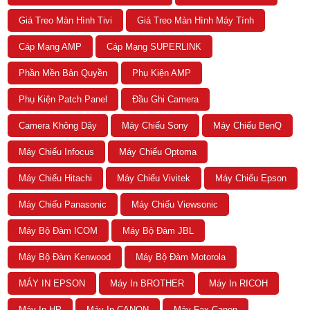
Giá Treo Màn Hình Tivi
Giá Treo Màn Hình Máy Tính
Cáp Mạng AMP
Cáp Mạng SUPERLINK
Phần Mền Bản Quyền
Phụ Kiện AMP
Phụ Kiện Patch Panel
Đầu Ghi Camera
Camera Không Dây
Máy Chiếu Sony
Máy Chiếu BenQ
Máy Chiếu Infocus
Máy Chiếu Optoma
Máy Chiếu Hitachi
Máy Chiếu Vivitek
Máy Chiếu Epson
Máy Chiếu Panasonic
Máy Chiếu Viewsonic
Máy Bộ Đàm ICOM
Máy Bộ Đàm JBL
Máy Bộ Đàm Kenwood
Máy Bộ Đàm Motorola
MÁY IN EPSON
Máy In BROTHER
Máy In RICOH
Máy In HP
Máy In CANON
Máy Fax Canon