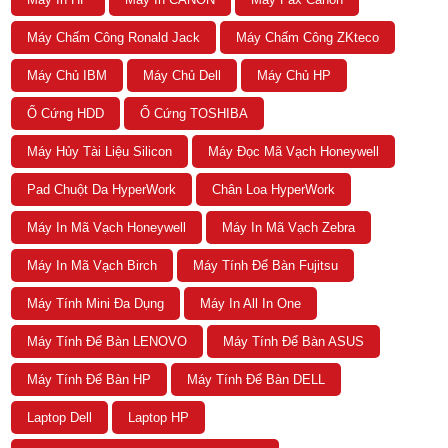
Máy Chấm Công Ronald Jack
Máy Chấm Công ZKteco
Máy Chủ IBM
Máy Chủ Dell
Máy Chủ HP
Ổ Cứng HDD
Ổ Cứng TOSHIBA
Máy Hủy Tài Liệu Silicon
Máy Đọc Mã Vạch Honeywell
Pad Chuột Da HyperWork
Chân Loa HyperWork
Máy In Mã Vạch Honeywell
Máy In Mã Vạch Zebra
Máy In Mã Vạch Birch
Máy Tính Để Bàn Fujitsu
Máy Tính Mini Đa Dụng
Máy In All In One
Máy Tính Để Bàn LENOVO
Máy Tính Để Bàn ASUS
Máy Tính Để Bàn HP
Máy Tính Để Bàn DELL
Laptop Dell
Laptop HP