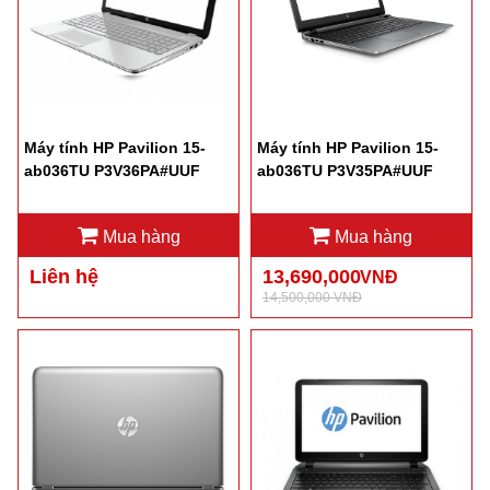
Máy tính HP Pavilion 15-
Máy tính HP Pavilion 15-
ab036TU P3V36PA#UUF
ab036TU P3V35PA#UUF
Mua hàng
Mua hàng
Liên hệ
13,690,000
VNĐ
14,500,000 VNĐ