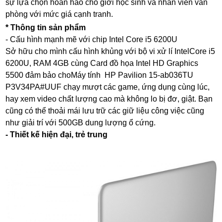
sự lựa chọn hoàn hảo cho giới học sinh và nhân viên văn
phòng với mức giá cạnh tranh.
* Thông tin sản phẩm
- Cấu hình mạnh mẽ với chip Intel Core i5 6200U
Sở hữu cho mình cấu hình khủng với bộ vi xử lí IntelCore i5
6200U, RAM 4GB cùng Card đồ họa Intel HD Graphics
5500 đảm bảo choMáy tính HP Pavilion 15-ab036TU
P3V34PA#UUF chạy mượt các game, ứng dụng cùng lúc,
hay xem video chất lượng cao mà không lo bị đơ, giật. Bạn
cũng có thể thoải mái lưu trữ các giữ liệu công việc cũng
như giải trí với 500GB dung lượng ổ cứng.
- Thiết kế hiện đại, trẻ trung