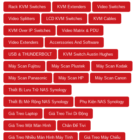
Rack KVM Switches
KVM Extenders
Video Switches
Video Splitters
LCD KVM Switches
KVM Cables
KVM Over IP Switches
Video Matrix & PDU
Video Extenders
Accerssories And Software
USB & THUNDERBOLT
KVM Switch Austin Hughes
Máy Scan Fujitsu
Máy Scan Plustek
Máy Scan Kodak
Máy Scan Panasonic
Máy Scan HP
Máy Scan Canon
Thiết Bị Lưu Trữ NAS Synology
Thiết Bị Mở Rộng NAS Synology
Phụ Kiện NAS Synology
Giá Treo Laptop
Giá Treo Tivi Di Động
Giá Treo Một Màn Hình
Chân Đế Tivi
Giá Treo Nhiều Màn Hình Máy Tính
Giá Treo Máy Chiếu