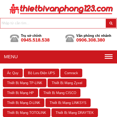
Trụ sở chính
Văn phòng chi nhánh
0945.518.538
0906.308.380
MENU
Ắc Quy
Bộ Lưu Điện UPS
Comrack
Thiết Bị Mạng TP-LINK
Thiết Bị Mạng Zyxel
Thiết Bị Mạng HP
Thiết Bị Mạng CISCO
Thiết Bị Mạng D-LINK
Thiết Bị Mạng LINKSYS
Thiết Bị Mạng TOTOLINK
Thiết Bị Mạng DRAYTEK