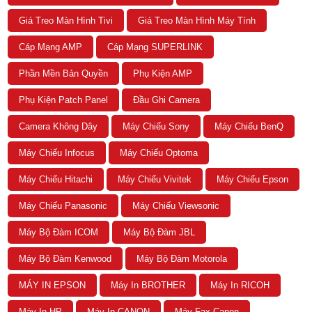
Giá Treo Màn Hình Tivi
Giá Treo Màn Hình Máy Tính
Cáp Mạng AMP
Cáp Mạng SUPERLINK
Phần Mền Bản Quyền
Phụ Kiện AMP
Phụ Kiện Patch Panel
Đầu Ghi Camera
Camera Không Dây
Máy Chiếu Sony
Máy Chiếu BenQ
Máy Chiếu Infocus
Máy Chiếu Optoma
Máy Chiếu Hitachi
Máy Chiếu Vivitek
Máy Chiếu Epson
Máy Chiếu Panasonic
Máy Chiếu Viewsonic
Máy Bộ Đàm ICOM
Máy Bộ Đàm JBL
Máy Bộ Đàm Kenwood
Máy Bộ Đàm Motorola
MÁY IN EPSON
Máy In BROTHER
Máy In RICOH
Máy In HP
Máy In CANON
Máy Fax Canon