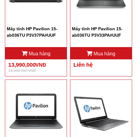
Máy tính HP Pavilion 15-
Máy tính HP Pavilion 15-
ab036TU P3V37PA#UUF
ab036TU P3V33PA#UUF
Mua hàng
Mua hàng
13,990,000
Liên hệ
VNĐ
14,500,000 VNĐ