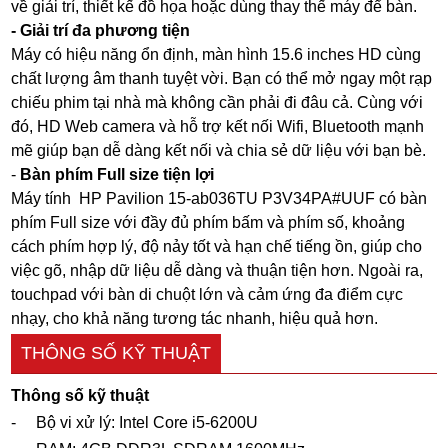
về giải trí, thiết kế đồ họa hoặc dùng thay thế máy để bàn.
- Giải trí đa phương tiện
Máy có hiệu năng ổn định, màn hình 15.6 inches HD cùng
chất lượng âm thanh tuyệt vời. Bạn có thể mở ngay một rạp
chiếu phim tại nhà mà không cần phải đi đâu cả. Cùng với
đó, HD Web camera và hỗ trợ kết nối Wifi, Bluetooth mạnh
mẽ giúp bạn dễ dàng kết nối và chia sẻ dữ liệu với bạn bè.
-
Bàn phím Full size tiện lợi
Máy tính HP Pavilion 15-ab036TU P3V34PA#UUF có bàn
phím Full size với đầy đủ phím bấm và phím số, khoảng
cách phím hợp lý, độ nảy tốt và hạn chế tiếng ồn, giúp cho
việc gõ, nhập dữ liệu dễ dàng và thuận tiện hơn. Ngoài ra,
touchpad với bàn di chuột lớn và cảm ứng đa điểm cực
nhạy, cho khả năng tương tác nhanh, hiệu quả hơn.
THÔNG SỐ KỸ THUẬT
Thông số kỹ thuật
- Bộ vi xử lý: Intel Core i5-6200U