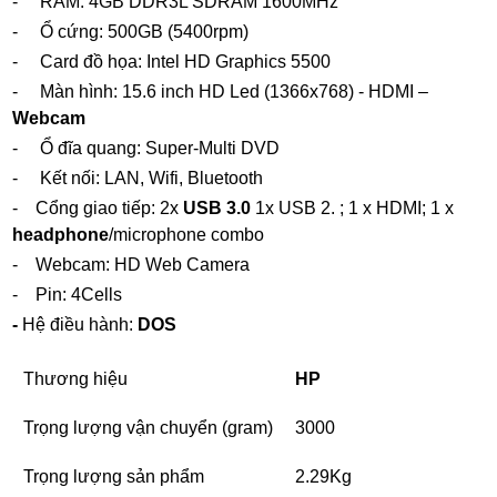
- RAM: 4GB DDR3L SDRAM 1600MHz
- Ổ cứng: 500GB (5400rpm)
- Card đồ họa: Intel HD Graphics 5500
- Màn hình: 15.6 inch HD Led (1366x768) - HDMI –
Webcam
- Ổ đĩa quang: Super-Multi DVD
- Kết nối: LAN, Wifi, Bluetooth
- Cổng giao tiếp: 2x
USB 3.0
1x USB 2. ; 1 x HDMI; 1 x
headphone
/microphone combo
- Webcam: HD Web Camera
- Pin: 4Cells
-
Hệ điều hành:
DOS
Thương hiệu
HP
Trọng lượng vận chuyển (gram)
3000
Trọng lượng sản phẩm
2.29Kg