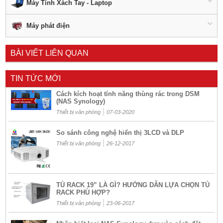
Máy Tính Xách Tay - Laptop
Máy phát điện
BÀI VIẾT LIÊN QUAN
TIN TỨC MỚI
Cách kích hoạt tính năng thùng rác trong DSM
(NAS Synology)
|
Thiết bị văn phòng
07-03-2020
So sánh công nghệ hiển thị 3LCD và DLP
|
Thiết bị văn phòng
26-12-2017
TỦ RACK 19” LÀ GÌ? HƯỚNG DẪN LỰA CHỌN TỦ
RACK PHÙ HỢP?
|
Thiết bị văn phòng
23-06-2017