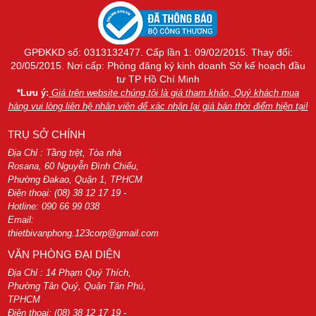
GPĐKKD số: 0313132477. Cấp lần 1: 09/02/2015. Thay đổi:
20/05/2015. Nơi cấp: Phòng đăng ký kinh doanh Sở kế hoạch đầu
tư TP Hồ Chí Minh
*Lưu ý:
Giá trên website chúng tôi là giá tham khảo, Quý khách mua
hàng vui lòng liên hệ nhân viên để xác nhận lại giá bán thời điểm hiện tại!
TRỤ SỞ CHÍNH
Địa Chỉ : Tầng trệt, Tòa nhà
Rosana, 60 Nguyễn Đình Chiểu,
Phường Đakao, Quận 1, TPHCM
Điện thoại: (08) 38 12 17 19 -
Hotline: 090 66 99 038
Email:
thietbivanphong.123corp@gmail.com
VĂN PHÒNG ĐẠI DIỆN
Địa Chỉ : 14 Phạm Quý Thích,
Phường Tân Quý, Quận Tân Phú,
TPHCM
Điện thoại: (08) 38 12 17 19 -