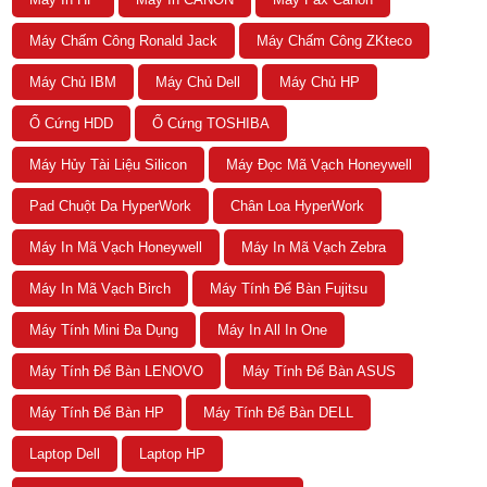
Máy Chấm Công Ronald Jack
Máy Chấm Công ZKteco
Máy Chủ IBM
Máy Chủ Dell
Máy Chủ HP
Ổ Cứng HDD
Ổ Cứng TOSHIBA
Máy Hủy Tài Liệu Silicon
Máy Đọc Mã Vạch Honeywell
Pad Chuột Da HyperWork
Chân Loa HyperWork
Máy In Mã Vạch Honeywell
Máy In Mã Vạch Zebra
Máy In Mã Vạch Birch
Máy Tính Để Bàn Fujitsu
Máy Tính Mini Đa Dụng
Máy In All In One
Máy Tính Để Bàn LENOVO
Máy Tính Để Bàn ASUS
Máy Tính Để Bàn HP
Máy Tính Để Bàn DELL
Laptop Dell
Laptop HP