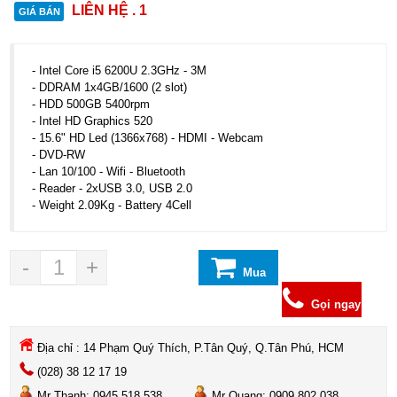
LIÊN HỆ . 1
GIÁ BÁN
- Intel Core i5 6200U 2.3GHz - 3M
- DDRAM 1x4GB/1600 (2 slot)
- HDD 500GB 5400rpm
- Intel HD Graphics 520
- 15.6" HD Led (1366x768) - HDMI - Webcam
- DVD-RW
- Lan 10/100 - Wifi - Bluetooth
- Reader - 2xUSB 3.0, USB 2.0
- Weight 2.09Kg - Battery 4Cell
-
+
Mua
hàng
Gọi ngay
Địa chỉ : 14 Phạm Quý Thích, P.Tân Quý, Q.Tân Phú, HCM
(028) 38 12 17 19
Mr Thanh: 0945 518 538
Mr Quang: 0909 802 038