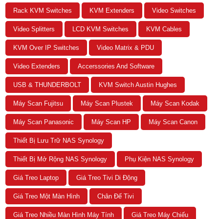
Rack KVM Switches
KVM Extenders
Video Switches
Video Splitters
LCD KVM Switches
KVM Cables
KVM Over IP Switches
Video Matrix & PDU
Video Extenders
Accerssories And Software
USB & THUNDERBOLT
KVM Switch Austin Hughes
Máy Scan Fujitsu
Máy Scan Plustek
Máy Scan Kodak
Máy Scan Panasonic
Máy Scan HP
Máy Scan Canon
Thiết Bị Lưu Trữ NAS Synology
Thiết Bị Mở Rộng NAS Synology
Phụ Kiện NAS Synology
Giá Treo Laptop
Giá Treo Tivi Di Động
Giá Treo Một Màn Hình
Chân Đế Tivi
Giá Treo Nhiều Màn Hình Máy Tính
Giá Treo Máy Chiếu