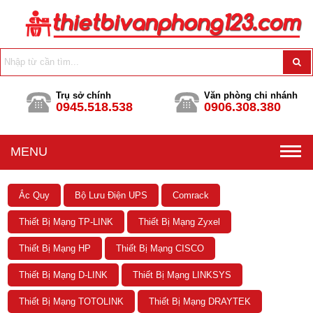
Trụ sở chính
Văn phòng chi nhánh
0945.518.538
0906.308.380
MENU
Ắc Quy
Bộ Lưu Điện UPS
Comrack
Thiết Bị Mạng TP-LINK
Thiết Bị Mạng Zyxel
Thiết Bị Mạng HP
Thiết Bị Mạng CISCO
Thiết Bị Mạng D-LINK
Thiết Bị Mạng LINKSYS
Thiết Bị Mạng TOTOLINK
Thiết Bị Mạng DRAYTEK