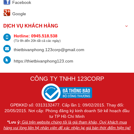
Facebook
Google
DỊCH VỤ KHÁCH HÀNG
Hotline: 0945.518.538
(Từ 8h đến 20h tất cả các ngày)
thietbivanphong.123corp@gmail.com
https://thietbivanphong123.com
CÔNG TY TNHH 123CORP
GPĐKKD số: 0313132477. Cấp lần 1: 09/02/2015. Thay đổi:
20/05/2015. Nơi cấp: Phòng đăng ký kinh doanh Sở kế hoạch đầu
tư TP Hồ Chí Minh
*Lưu ý:
Giá trên website chúng tôi là giá tham khảo, Quý khách mua
hàng vui lòng liên hệ nhân viên để xác nhận lại giá bán thời điểm hiện tại!