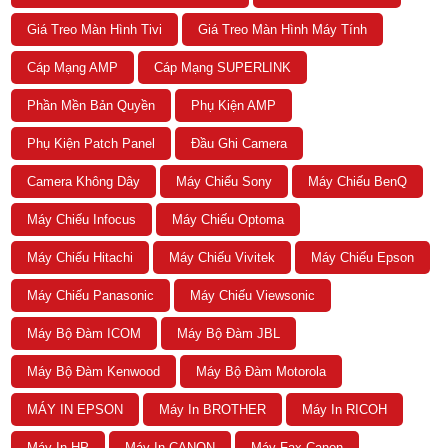
Giá Treo Màn Hình Tivi
Giá Treo Màn Hình Máy Tính
Cáp Mạng AMP
Cáp Mạng SUPERLINK
Phần Mền Bản Quyền
Phụ Kiện AMP
Phụ Kiện Patch Panel
Đầu Ghi Camera
Camera Không Dây
Máy Chiếu Sony
Máy Chiếu BenQ
Máy Chiếu Infocus
Máy Chiếu Optoma
Máy Chiếu Hitachi
Máy Chiếu Vivitek
Máy Chiếu Epson
Máy Chiếu Panasonic
Máy Chiếu Viewsonic
Máy Bộ Đàm ICOM
Máy Bộ Đàm JBL
Máy Bộ Đàm Kenwood
Máy Bộ Đàm Motorola
MÁY IN EPSON
Máy In BROTHER
Máy In RICOH
Máy In HP
Máy In CANON
Máy Fax Canon