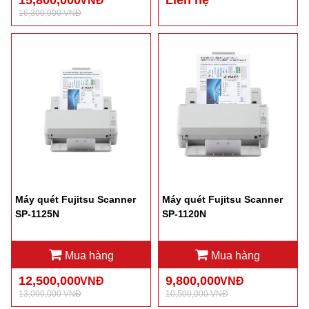
15,800,000
Liên hệ
VNĐ
16,300,000 VNĐ
Máy quét Fujitsu Scanner
Máy quét Fujitsu Scanner
SP-1125N
SP-1120N
Mua hàng
Mua hàng
12,500,000
9,800,000
VNĐ
VNĐ
13,000,000 VNĐ
10,500,000 VNĐ