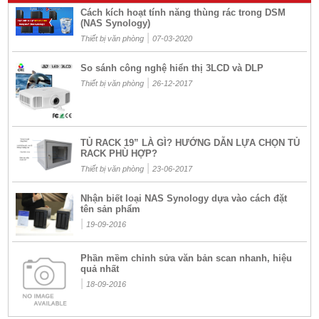
Cách kích hoạt tính năng thùng rác trong DSM
(NAS Synology)
|
Thiết bị văn phòng
07-03-2020
So sánh công nghệ hiển thị 3LCD và DLP
|
Thiết bị văn phòng
26-12-2017
TỦ RACK 19” LÀ GÌ? HƯỚNG DẪN LỰA CHỌN TỦ
RACK PHÙ HỢP?
|
Thiết bị văn phòng
23-06-2017
Nhận biết loại NAS Synology dựa vào cách đặt
tên sản phẩm
|
19-09-2016
Phần mềm chỉnh sửa văn bản scan nhanh, hiệu
quả nhất
|
18-09-2016