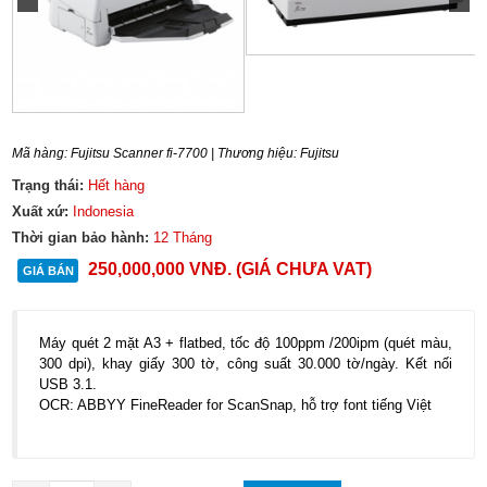
Mã hàng:
Fujitsu Scanner fi-7700
| Thương hiệu:
Fujitsu
Trạng thái:
Hết hàng
Xuất xứ:
Indonesia
Thời gian bảo hành:
12 Tháng
250,000,000
VNĐ
. (GIÁ CHƯA VAT)
GIÁ BÁN
Máy quét 2 mặt A3 + flatbed, tốc độ 100ppm /200ipm (quét màu,
300 dpi), khay giấy 300 tờ, công suất 30.000 tờ/ngày. Kết nối
USB 3.1.
OCR: ABBYY FineReader for ScanSnap, hỗ trợ font tiếng Việt