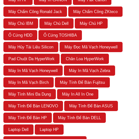
Máy Chấm Công Ronald Jack
Máy Chấm Công ZKteco
Máy Chủ IBM
Máy Chủ Dell
Máy Chủ HP
Ổ Cứng HDD
Ổ Cứng TOSHIBA
Máy Hủy Tài Liệu Silicon
Máy Đọc Mã Vạch Honeywell
Pad Chuột Da HyperWork
Chân Loa HyperWork
Máy In Mã Vạch Honeywell
Máy In Mã Vạch Zebra
Máy In Mã Vạch Birch
Máy Tính Để Bàn Fujitsu
Máy Tính Mini Đa Dụng
Máy In All In One
Máy Tính Để Bàn LENOVO
Máy Tính Để Bàn ASUS
Máy Tính Để Bàn HP
Máy Tính Để Bàn DELL
Laptop Dell
Laptop HP