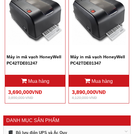
Máy in mã vạch HoneyWell
Máy in mã vạch HoneyWell
PC42TDE01247
PC42TDE01347
Mua hàng
Mua hàng
3,690,000
3,890,000
VNĐ
VNĐ
3,890,000 VNĐ
4,120,000 VNĐ
DANH MỤC SẢN PHẨM
Bộ lưu điện UPS và Ắc Quy