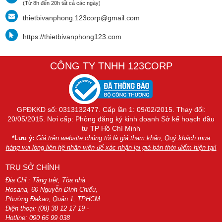
(Từ 8h đến 20h tất cả các ngày)
thietbivanphong.123corp@gmail.com
https://thietbivanphong123.com
CÔNG TY TNHH 123CORP
GPĐKKD số: 0313132477. Cấp lần 1: 09/02/2015. Thay đổi:
20/05/2015. Nơi cấp: Phòng đăng ký kinh doanh Sở kế hoạch đầu
tư TP Hồ Chí Minh
*Lưu ý:
Giá trên website chúng tôi là giá tham khảo, Quý khách mua
hàng vui lòng liên hệ nhân viên để xác nhận lại giá bán thời điểm hiện tại!
TRỤ SỞ CHÍNH
Địa Chỉ : Tầng trệt, Tòa nhà
Rosana, 60 Nguyễn Đình Chiểu,
Phường Đakao, Quận 1, TPHCM
Điện thoại: (08) 38 12 17 19 -
Hotline: 090 66 99 038