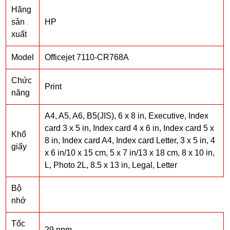
Hãng
sản
HP
xuất
Model
Officejet 7110-CR768A
Chức
Print
năng
A4, A5, A6, B5(JIS), 6 x 8 in, Executive, Index
card 3 x 5 in, Index card 4 x 6 in, Index card 5 x
Khổ
8 in, Index card A4, Index card Letter, 3 x 5 in, 4
giấy
x 6 in/10 x 15 cm, 5 x 7 in/13 x 18 cm, 8 x 10 in,
L, Photo 2L, 8.5 x 13 in, Legal, Letter
Bộ
nhớ
Tốc
29 ppm