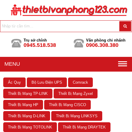
Trụ sở chính
Văn phòng chi nhánh
0945.518.538
0906.308.380
MENU
Ắc Quy
Bộ Lưu Điện UPS
Comrack
Thiết Bị Mạng TP-LINK
Thiết Bị Mạng Zyxel
Thiết Bị Mạng HP
Thiết Bị Mạng CISCO
Thiết Bị Mạng D-LINK
Thiết Bị Mạng LINKSYS
Thiết Bị Mạng TOTOLINK
Thiết Bị Mạng DRAYTEK