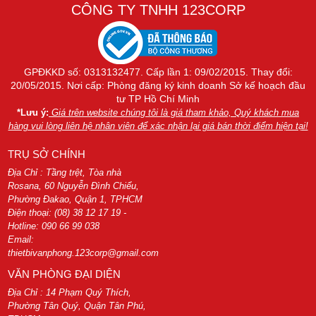
CÔNG TY TNHH 123CORP
GPĐKKD số: 0313132477. Cấp lần 1: 09/02/2015. Thay đổi:
20/05/2015. Nơi cấp: Phòng đăng ký kinh doanh Sở kế hoạch đầu
tư TP Hồ Chí Minh
*Lưu ý:
Giá trên website chúng tôi là giá tham khảo, Quý khách mua
hàng vui lòng liên hệ nhân viên để xác nhận lại giá bán thời điểm hiện tại!
TRỤ SỞ CHÍNH
Địa Chỉ : Tầng trệt, Tòa nhà
Rosana, 60 Nguyễn Đình Chiểu,
Phường Đakao, Quận 1, TPHCM
Điện thoại: (08) 38 12 17 19 -
Hotline: 090 66 99 038
Email:
thietbivanphong.123corp@gmail.com
VĂN PHÒNG ĐẠI DIỆN
Địa Chỉ : 14 Phạm Quý Thích,
Phường Tân Quý, Quận Tân Phú,