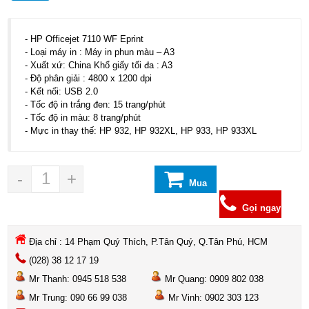
- HP Officejet 7110 WF Eprint
- Loại máy in : Máy in phun màu – A3
- Xuất xứ: China Khổ giấy tối đa : A3
- Độ phân giải : 4800 x 1200 dpi
- Kết nối: USB 2.0
- Tốc độ in trắng đen: 15 trang/phút
- Tốc độ in màu: 8 trang/phút
- Mực in thay thế: HP 932, HP 932XL, HP 933, HP 933XL
-
+
Mua
hàng
Gọi ngay
Địa chỉ : 14 Phạm Quý Thích, P.Tân Quý, Q.Tân Phú, HCM
(028) 38 12 17 19
Mr Thanh: 0945 518 538
Mr Quang: 0909 802 038
Mr Trung: 090 66 99 038
Mr Vinh: 0902 303 123