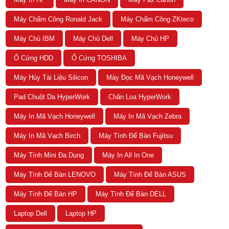
Máy Chấm Công Ronald Jack
Máy Chấm Công ZKteco
Máy Chủ IBM
Máy Chủ Dell
Máy Chủ HP
Ổ Cứng HDD
Ổ Cứng TOSHIBA
Máy Hủy Tài Liệu Silicon
Máy Đọc Mã Vạch Honeywell
Pad Chuột Da HyperWork
Chân Loa HyperWork
Máy In Mã Vạch Honeywell
Máy In Mã Vạch Zebra
Máy In Mã Vạch Birch
Máy Tính Để Bàn Fujitsu
Máy Tính Mini Đa Dụng
Máy In All In One
Máy Tính Để Bàn LENOVO
Máy Tính Để Bàn ASUS
Máy Tính Để Bàn HP
Máy Tính Để Bàn DELL
Laptop Dell
Laptop HP