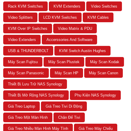
Rack KVM Switches
KVM Extenders
Video Switches
Video Splitters
LCD KVM Switches
KVM Cables
KVM Over IP Switches
Video Matrix & PDU
Video Extenders
Accerssories And Software
USB & THUNDERBOLT
KVM Switch Austin Hughes
Máy Scan Fujitsu
Máy Scan Plustek
Máy Scan Kodak
Máy Scan Panasonic
Máy Scan HP
Máy Scan Canon
Thiết Bị Lưu Trữ NAS Synology
Thiết Bị Mở Rộng NAS Synology
Phụ Kiện NAS Synology
Giá Treo Laptop
Giá Treo Tivi Di Động
Giá Treo Một Màn Hình
Chân Đế Tivi
Giá Treo Nhiều Màn Hình Máy Tính
Giá Treo Máy Chiếu