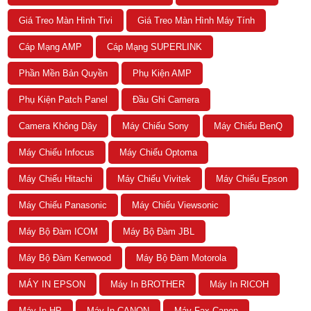
Giá Treo Màn Hình Tivi
Giá Treo Màn Hình Máy Tính
Cáp Mạng AMP
Cáp Mạng SUPERLINK
Phần Mền Bản Quyền
Phụ Kiện AMP
Phụ Kiện Patch Panel
Đầu Ghi Camera
Camera Không Dây
Máy Chiếu Sony
Máy Chiếu BenQ
Máy Chiếu Infocus
Máy Chiếu Optoma
Máy Chiếu Hitachi
Máy Chiếu Vivitek
Máy Chiếu Epson
Máy Chiếu Panasonic
Máy Chiếu Viewsonic
Máy Bộ Đàm ICOM
Máy Bộ Đàm JBL
Máy Bộ Đàm Kenwood
Máy Bộ Đàm Motorola
MÁY IN EPSON
Máy In BROTHER
Máy In RICOH
Máy In HP
Máy In CANON
Máy Fax Canon