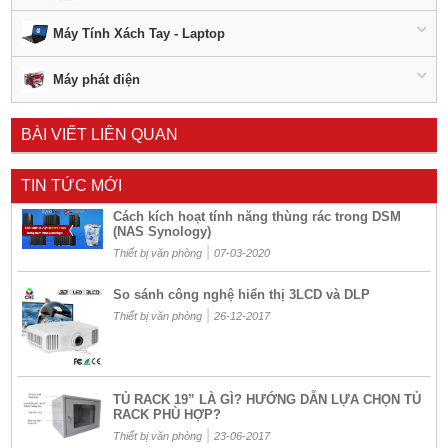
Máy Tính Xách Tay - Laptop
Máy phát điện
BÀI VIẾT LIÊN QUAN
TIN TỨC MỚI
Cách kích hoạt tính năng thùng rác trong DSM
(NAS Synology)
|
Thiết bị văn phòng
07-03-2020
So sánh công nghệ hiển thị 3LCD và DLP
|
Thiết bị văn phòng
26-12-2017
TỦ RACK 19” LÀ GÌ? HƯỚNG DẪN LỰA CHỌN TỦ
RACK PHÙ HỢP?
|
Thiết bị văn phòng
23-06-2017