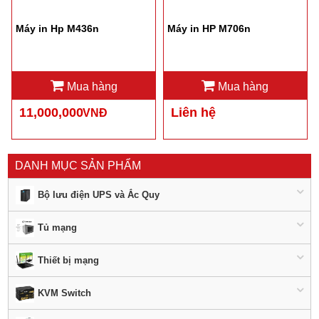
Máy in Hp M436n
Máy in HP M706n
Mua hàng
Mua hàng
11,000,000
Liên hệ
VNĐ
DANH MỤC SẢN PHẨM
Bộ lưu điện UPS và Ắc Quy
Tủ mạng
Thiết bị mạng
KVM Switch