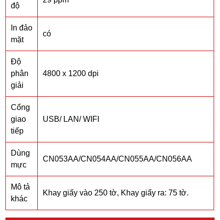
độ
In đảo
có
mặt
Độ
phân
4800 x 1200 dpi
giải
Cổng
giao
USB/ LAN/ WIFI
tiếp
Dùng
CN053AA/CN054AA/CN055AA/CN056AA
mực
Mô tả
Khay giấy vào 250 tờ, Khay giấy ra: 75 tờ.
khác