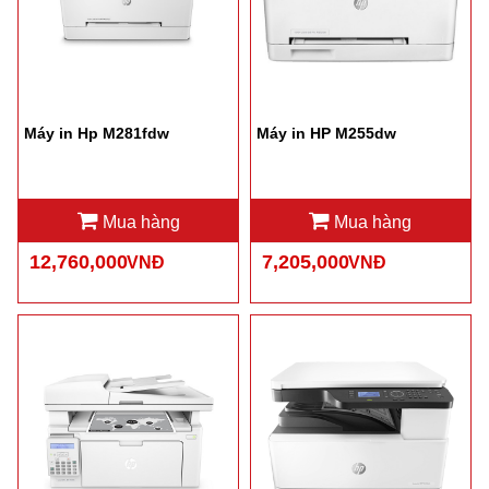
Máy in Hp M281fdw
Máy in HP M255dw
Mua hàng
Mua hàng
12,760,000
7,205,000
VNĐ
VNĐ