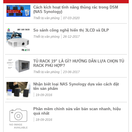
Cách kích hoạt tính năng thùng rác trong DSM
(NAS Synology)
|
Thiết bị văn phòng
07-03-2020
So sánh công nghệ hiển thị 3LCD và DLP
|
Thiết bị văn phòng
26-12-2017
TỦ RACK 19” LÀ GÌ? HƯỚNG DẪN LỰA CHỌN TỦ
RACK PHÙ HỢP?
|
Thiết bị văn phòng
23-06-2017
Nhận biết loại NAS Synology dựa vào cách đặt
tên sản phẩm
|
19-09-2016
Phần mềm chỉnh sửa văn bản scan nhanh, hiệu
quả nhất
|
18-09-2016