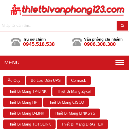
Trụ sở chính
Văn phòng chi nhánh
0945.518.538
0906.308.380
MENU
Ắc Quy
Bộ Lưu Điện UPS
Comrack
Thiết Bị Mạng TP-LINK
Thiết Bị Mạng Zyxel
Thiết Bị Mạng HP
Thiết Bị Mạng CISCO
Thiết Bị Mạng D-LINK
Thiết Bị Mạng LINKSYS
Thiết Bị Mạng TOTOLINK
Thiết Bị Mạng DRAYTEK