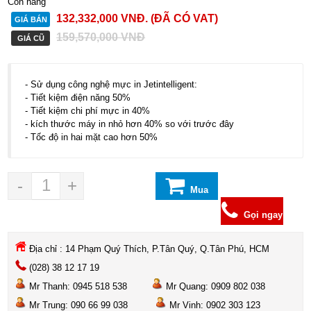
Còn hàng
132,332,000
VNĐ
. (ĐÃ CÓ VAT)
GIÁ BÁN
159,570,000
VNĐ
GIÁ CŨ
- Sử dụng công nghệ mực in Jetintelligent:
- Tiết kiệm điện năng 50%
- Tiết kiệm chi phí mực in 40%
- kích thước máy in nhỏ hơn 40% so với trước đây
- Tốc độ in hai mặt cao hơn 50%
-
+
Mua
hàng
Gọi ngay
Địa chỉ : 14 Phạm Quý Thích, P.Tân Quý, Q.Tân Phú, HCM
(028) 38 12 17 19
Mr Thanh: 0945 518 538
Mr Quang: 0909 802 038
Mr Trung: 090 66 99 038
Mr Vinh: 0902 303 123