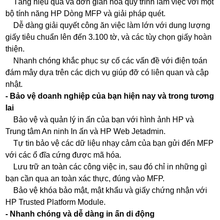
Tăng hiệu quả và đơn giản hóa quy trình làm việc với một
bộ tính năng HP Dòng MFP và giải pháp quét.
Dễ dàng giải quyết công ăn việc làm lớn với dung lượng
giấy tiêu chuẩn lên đến 3.100 tờ, và các tùy chọn giấy hoàn
thiện.
Nhanh chóng khắc phục sự cố các vấn đề với điện toán
đám mây dựa trên các dịch vụ giúp đỡ có liên quan và cập
nhật.
- Bảo vệ doanh nghiệp của bạn hiện nay và trong tương
lai
Bảo vệ và quản lý in ấn của bạn với hình ảnh HP và
Trung tâm An ninh In ấn và HP Web Jetadmin.
Tự tin bảo vệ các dữ liệu nhạy cảm của bạn gửi đến MFP
với các ổ đĩa cứng được mã hóa.
Lưu trữ an toàn các công việc in, sau đó chỉ in những gì
bạn cần qua an toàn xác thực, đúng vào MFP.
Bảo vệ khóa bảo mật, mật khẩu và giấy chứng nhận với
HP Trusted Platform Module.
- Nhanh chóng và dễ dàng in ấn di động