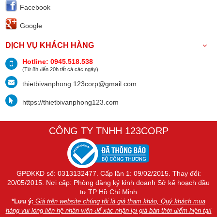
Facebook
Google
DỊCH VỤ KHÁCH HÀNG
Hotline: 0945.518.538
(Từ 8h đến 20h tất cả các ngày)
thietbivanphong.123corp@gmail.com
https://thietbivanphong123.com
CÔNG TY TNHH 123CORP
GPĐKKD số: 0313132477. Cấp lần 1: 09/02/2015. Thay đổi:
20/05/2015. Nơi cấp: Phòng đăng ký kinh doanh Sở kế hoạch đầu
tư TP Hồ Chí Minh
*Lưu ý:
Giá trên website chúng tôi là giá tham khảo, Quý khách mua
hàng vui lòng liên hệ nhân viên để xác nhận lại giá bán thời điểm hiện tại!