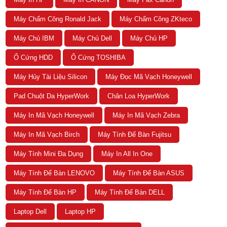
Máy Chấm Công Ronald Jack
Máy Chấm Công ZKteco
Máy Chủ IBM
Máy Chủ Dell
Máy Chủ HP
Ổ Cứng HDD
Ổ Cứng TOSHIBA
Máy Hủy Tài Liệu Silicon
Máy Đọc Mã Vạch Honeywell
Pad Chuột Da HyperWork
Chân Loa HyperWork
Máy In Mã Vạch Honeywell
Máy In Mã Vạch Zebra
Máy In Mã Vạch Birch
Máy Tính Để Bàn Fujitsu
Máy Tính Mini Đa Dụng
Máy In All In One
Máy Tính Để Bàn LENOVO
Máy Tính Để Bàn ASUS
Máy Tính Để Bàn HP
Máy Tính Để Bàn DELL
Laptop Dell
Laptop HP