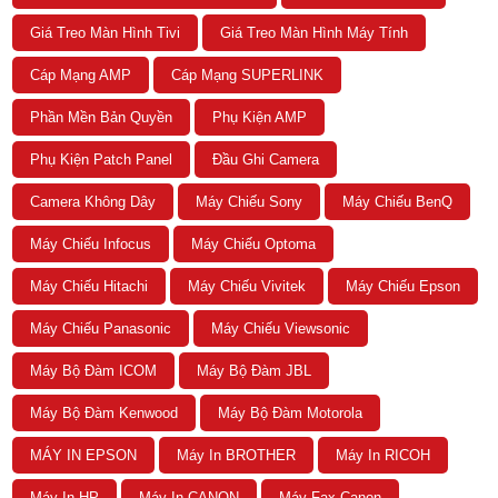
Giá Treo Màn Hình Tivi
Giá Treo Màn Hình Máy Tính
Cáp Mạng AMP
Cáp Mạng SUPERLINK
Phần Mền Bản Quyền
Phụ Kiện AMP
Phụ Kiện Patch Panel
Đầu Ghi Camera
Camera Không Dây
Máy Chiếu Sony
Máy Chiếu BenQ
Máy Chiếu Infocus
Máy Chiếu Optoma
Máy Chiếu Hitachi
Máy Chiếu Vivitek
Máy Chiếu Epson
Máy Chiếu Panasonic
Máy Chiếu Viewsonic
Máy Bộ Đàm ICOM
Máy Bộ Đàm JBL
Máy Bộ Đàm Kenwood
Máy Bộ Đàm Motorola
MÁY IN EPSON
Máy In BROTHER
Máy In RICOH
Máy In HP
Máy In CANON
Máy Fax Canon