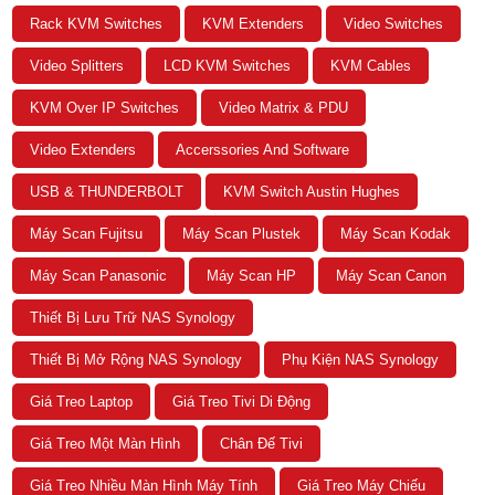
Rack KVM Switches
KVM Extenders
Video Switches
Video Splitters
LCD KVM Switches
KVM Cables
KVM Over IP Switches
Video Matrix & PDU
Video Extenders
Accerssories And Software
USB & THUNDERBOLT
KVM Switch Austin Hughes
Máy Scan Fujitsu
Máy Scan Plustek
Máy Scan Kodak
Máy Scan Panasonic
Máy Scan HP
Máy Scan Canon
Thiết Bị Lưu Trữ NAS Synology
Thiết Bị Mở Rộng NAS Synology
Phụ Kiện NAS Synology
Giá Treo Laptop
Giá Treo Tivi Di Động
Giá Treo Một Màn Hình
Chân Đế Tivi
Giá Treo Nhiều Màn Hình Máy Tính
Giá Treo Máy Chiếu