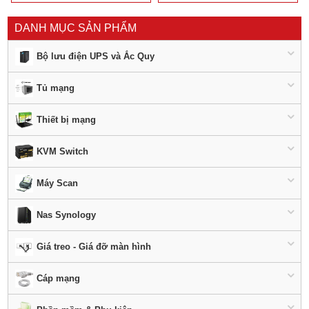
DANH MỤC SẢN PHẨM
Bộ lưu điện UPS và Ắc Quy
Tủ mạng
Thiết bị mạng
KVM Switch
Máy Scan
Nas Synology
Giá treo - Giá đỡ màn hình
Cáp mạng