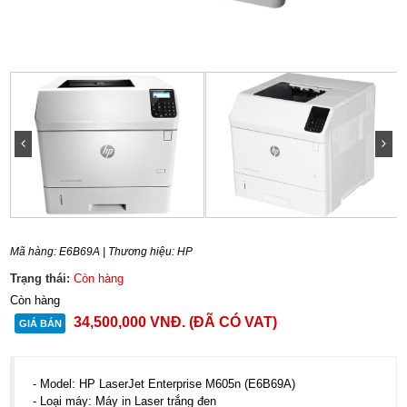
Mã hàng:
E6B69A
| Thương hiệu:
HP
Trạng thái:
Còn hàng
Còn hàng
34,500,000
VNĐ
. (ĐÃ CÓ VAT)
GIÁ BÁN
- Model: HP LaserJet Enterprise M605n (E6B69A)
- Loại máy: Máy in Laser trắng đen