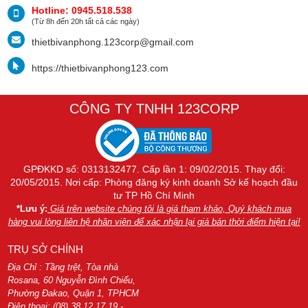
Hotline: 0945.518.538
(Từ 8h đến 20h tất cả các ngày)
thietbivanphong.123corp@gmail.com
https://thietbivanphong123.com
CÔNG TY TNHH 123CORP
GPĐKKD số: 0313132477. Cấp lần 1: 09/02/2015. Thay đổi:
20/05/2015. Nơi cấp: Phòng đăng ký kinh doanh Sở kế hoạch đầu
tư TP Hồ Chí Minh
*Lưu ý:
Giá trên website chúng tôi là giá tham khảo, Quý khách mua
hàng vui lòng liên hệ nhân viên để xác nhận lại giá bán thời điểm hiện tại!
TRỤ SỞ CHÍNH
Địa Chỉ : Tầng trệt, Tòa nhà
Rosana, 60 Nguyễn Đình Chiểu,
Phường Đakao, Quận 1, TPHCM
Điện thoại: (08) 38 12 17 19 -