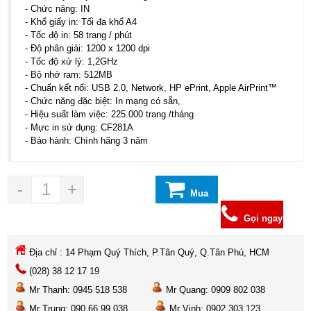
- Chức năng: IN
- Khổ giấy in: Tối đa khổ A4
- Tốc độ in: 58 trang / phút
- Độ phân giải: 1200 x 1200 dpi
- Tốc độ xử lý: 1,2GHz
- Bộ nhớ ram: 512MB
- Chuẩn kết nối: USB 2.0, Network, HP ePrint, Apple AirPrint™
- Chức năng đặc biệt: In mạng có sẵn,
- Hiệu suất làm việc: 225.000 trang /tháng
- Mực in sử dụng: CF281A
- Bảo hành: Chính hãng 3 năm
-
+
Mua
hàng
Gọi ngay
Địa chỉ : 14 Phạm Quý Thích, P.Tân Quý, Q.Tân Phú, HCM
(028) 38 12 17 19
Mr Thanh: 0945 518 538
Mr Quang: 0909 802 038
Mr Trung: 090 66 99 038
Mr Vinh: 0902 303 123