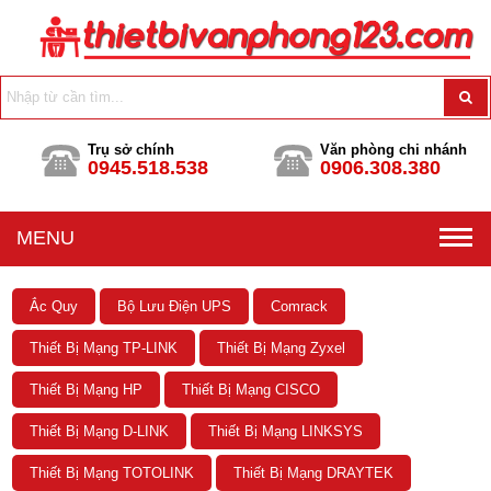
Trụ sở chính
Văn phòng chi nhánh
0945.518.538
0906.308.380
MENU
Ắc Quy
Bộ Lưu Điện UPS
Comrack
Thiết Bị Mạng TP-LINK
Thiết Bị Mạng Zyxel
Thiết Bị Mạng HP
Thiết Bị Mạng CISCO
Thiết Bị Mạng D-LINK
Thiết Bị Mạng LINKSYS
Thiết Bị Mạng TOTOLINK
Thiết Bị Mạng DRAYTEK