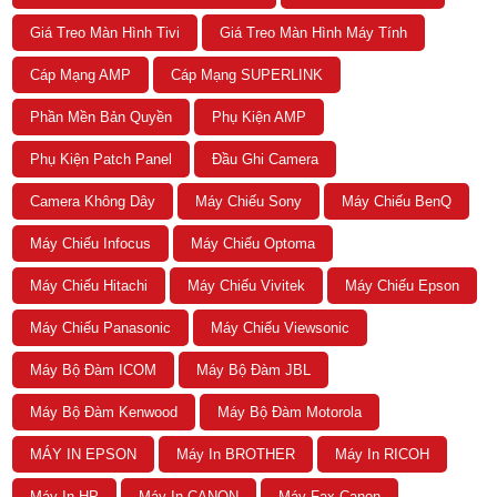
Giá Treo Màn Hình Tivi
Giá Treo Màn Hình Máy Tính
Cáp Mạng AMP
Cáp Mạng SUPERLINK
Phần Mền Bản Quyền
Phụ Kiện AMP
Phụ Kiện Patch Panel
Đầu Ghi Camera
Camera Không Dây
Máy Chiếu Sony
Máy Chiếu BenQ
Máy Chiếu Infocus
Máy Chiếu Optoma
Máy Chiếu Hitachi
Máy Chiếu Vivitek
Máy Chiếu Epson
Máy Chiếu Panasonic
Máy Chiếu Viewsonic
Máy Bộ Đàm ICOM
Máy Bộ Đàm JBL
Máy Bộ Đàm Kenwood
Máy Bộ Đàm Motorola
MÁY IN EPSON
Máy In BROTHER
Máy In RICOH
Máy In HP
Máy In CANON
Máy Fax Canon