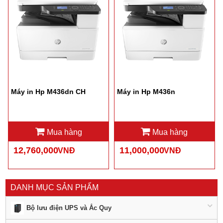
Máy in Hp M436dn CH
Máy in Hp M436n
Mua hàng
Mua hàng
12,760,000
11,000,000
VNĐ
VNĐ
DANH MỤC SẢN PHẨM
Bộ lưu điện UPS và Ắc Quy