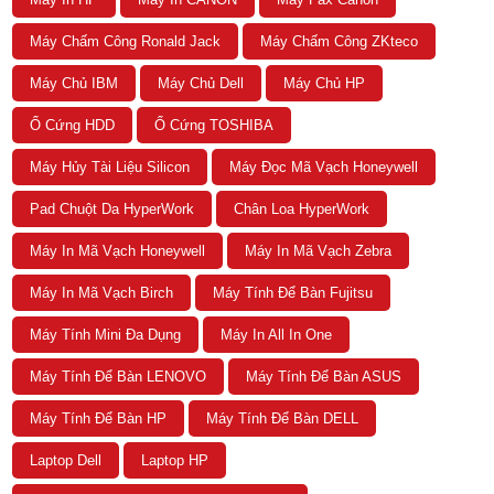
Máy Chấm Công Ronald Jack
Máy Chấm Công ZKteco
Máy Chủ IBM
Máy Chủ Dell
Máy Chủ HP
Ổ Cứng HDD
Ổ Cứng TOSHIBA
Máy Hủy Tài Liệu Silicon
Máy Đọc Mã Vạch Honeywell
Pad Chuột Da HyperWork
Chân Loa HyperWork
Máy In Mã Vạch Honeywell
Máy In Mã Vạch Zebra
Máy In Mã Vạch Birch
Máy Tính Để Bàn Fujitsu
Máy Tính Mini Đa Dụng
Máy In All In One
Máy Tính Để Bàn LENOVO
Máy Tính Để Bàn ASUS
Máy Tính Để Bàn HP
Máy Tính Để Bàn DELL
Laptop Dell
Laptop HP