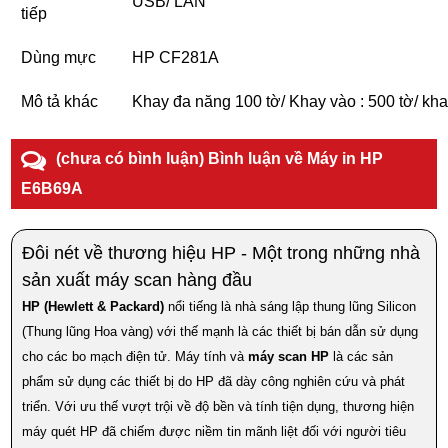
USB/ LAN
tiếp
Dùng mực
HP CF281A
Mô tả khác
Khay đa năng 100 tờ/ Khay vào : 500 tờ/ khay 
(chưa có bình luận) Bình luận về Máy in HP
E6B69A
Đôi nét về thương hiệu HP - Một trong những nhà
sản xuất máy scan hàng đầu
HP (Hewlett & Packard)
nổi tiếng là nhà sáng lập thung lũng Silicon
(Thung lũng Hoa vàng) với thế mạnh là các thiết bị bán dẫn sử dụng
cho các bo mạch điện tử. Máy tính và
máy scan HP
là các sản
phẩm sử dụng các thiết bị do HP đã dày công nghiên cứu và phát
triển. Với ưu thế vượt trội về độ bền và tính tiện dụng, thương hiện
máy quét HP đã chiếm được niềm tin mãnh liệt đối với người tiêu