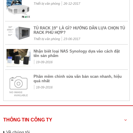
|
Thiết bị văn phòng
26-12-2017
TỦ RACK 19” LÀ GÌ? HƯỚNG DẪN LỰA CHỌN TỦ
RACK PHÙ HỢP?
|
Thiết bị văn phòng
23-06-2017
Nhận biết loại NAS Synology dựa vào cách đặt
tên sản phẩm
|
19-09-2016
Phần mềm chỉnh sửa văn bản scan nhanh, hiệu
quả nhất
|
18-09-2016
THÔNG TIN CÔNG TY
Về chúng tôi