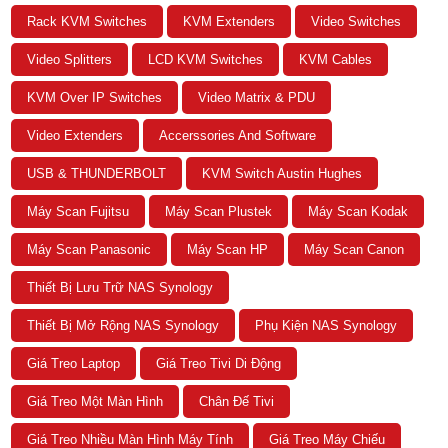
Rack KVM Switches
KVM Extenders
Video Switches
Video Splitters
LCD KVM Switches
KVM Cables
KVM Over IP Switches
Video Matrix & PDU
Video Extenders
Accerssories And Software
USB & THUNDERBOLT
KVM Switch Austin Hughes
Máy Scan Fujitsu
Máy Scan Plustek
Máy Scan Kodak
Máy Scan Panasonic
Máy Scan HP
Máy Scan Canon
Thiết Bị Lưu Trữ NAS Synology
Thiết Bị Mở Rộng NAS Synology
Phụ Kiện NAS Synology
Giá Treo Laptop
Giá Treo Tivi Di Động
Giá Treo Một Màn Hình
Chân Đế Tivi
Giá Treo Nhiều Màn Hình Máy Tính
Giá Treo Máy Chiếu