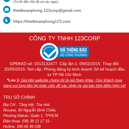
(Từ 8h đến 20h tất cả các ngày)
thietbivanphong.123corp@gmail.com
https://thietbivanphong123.com
CÔNG TY TNHH 123CORP
GPĐKKD số: 0313132477. Cấp lần 1: 09/02/2015. Thay đổi:
20/05/2015. Nơi cấp: Phòng đăng ký kinh doanh Sở kế hoạch đầu
tư TP Hồ Chí Minh
*Lưu ý:
Giá trên website chúng tôi là giá tham khảo, Quý khách mua
hàng vui lòng liên hệ nhân viên để xác nhận lại giá bán thời điểm hiện tại!
TRỤ SỞ CHÍNH
Địa Chỉ : Tầng trệt, Tòa nhà
Rosana, 60 Nguyễn Đình Chiểu,
Phường Đakao, Quận 1, TPHCM
Điện thoại: (08) 38 12 17 19 -
Hotline: 090 66 99 038