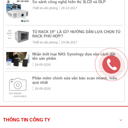
So sánh công nghệ hiển thị 3LCD và DLP
|
Thiết bị văn phòng
26-12-2017
TỦ RACK 19” LÀ GÌ? HƯỚNG DẪN LỰA CHỌN TỦ
RACK PHÙ HỢP?
|
Thiết bị văn phòng
23-06-2017
Nhận biết loại NAS Synology dựa vào cách đặt
tên sản phẩm
|
19-09-2016
Phần mềm chỉnh sửa văn bản scan nhanh, hiệu
quả nhất
|
18-09-2016
THÔNG TIN CÔNG TY