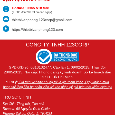
Hotline: 0945.518.538
(Từ 8h đến 20h tất cả các ngày)
thietbivanphong.123corp@gmail.com
https://thietbivanphong123.com
CÔNG TY TNHH 123CORP
GPĐKKD số: 0313132477. Cấp lần 1: 09/02/2015. Thay đổi:
20/05/2015. Nơi cấp: Phòng đăng ký kinh doanh Sở kế hoạch đầu
tư TP Hồ Chí Minh
*Lưu ý:
Giá trên website chúng tôi là giá tham khảo, Quý khách mua
hàng vui lòng liên hệ nhân viên để xác nhận lại giá bán thời điểm hiện tại!
TRỤ SỞ CHÍNH
Địa Chỉ : Tầng trệt, Tòa nhà
Rosana, 60 Nguyễn Đình Chiểu,
Phường Đakao, Quận 1, TPHCM