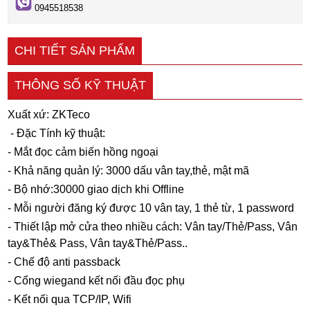
0945518538
CHI TIẾT SẢN PHẨM
THÔNG SỐ KỸ THUẬT
Xuất xứ: ZKTeco
- Đặc Tính kỹ thuật:
- Mắt đọc cảm biến hồng ngoại
- Khả năng quản lý: 3000 dấu vân tay,thẻ, mật mã
- Bộ nhớ:30000 giao dịch khi Offline
- Mỗi người đăng ký được 10 vân tay, 1 thẻ từ, 1 password
- Thiết lập mở cửa theo nhiều cách: Vân tay/Thẻ/Pass, Vân
tay&Thẻ& Pass, Vân tay&Thẻ/Pass..
- Chế độ anti passback
- Cổng wiegand kết nối đầu đọc phụ
- Kết nối qua TCP/IP, Wifi