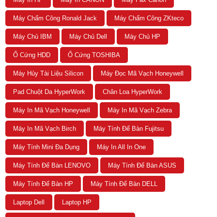
Máy Chấm Công Ronald Jack
Máy Chấm Công ZKteco
Máy Chủ IBM
Máy Chủ Dell
Máy Chủ HP
Ổ Cứng HDD
Ổ Cứng TOSHIBA
Máy Hủy Tài Liệu Silicon
Máy Đọc Mã Vạch Honeywell
Pad Chuột Da HyperWork
Chân Loa HyperWork
Máy In Mã Vạch Honeywell
Máy In Mã Vạch Zebra
Máy In Mã Vạch Birch
Máy Tính Để Bàn Fujitsu
Máy Tính Mini Đa Dụng
Máy In All In One
Máy Tính Để Bàn LENOVO
Máy Tính Để Bàn ASUS
Máy Tính Để Bàn HP
Máy Tính Để Bàn DELL
Laptop Dell
Laptop HP