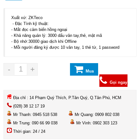
Xuất xứ: ZKTeco
- Đặc Tính kỹ thuật:
- Mắt đọc cảm biến hồng ngoại
- Khả năng quản lý: 3000 dấu vân tay,thẻ, mật mã
- Bộ nhớ:30000 giao dịch khi Offline
- Mỗi người đăng ký được 10 vân tay, 1 thẻ từ, 1 password
-
+
Mua
hàng
Gọi ngay
Địa chỉ : 14 Phạm Quý Thích, P.Tân Quý, Q.Tân Phú, HCM
(028) 38 12 17 19
Mr Thanh: 0945 518 538
Mr Quang: 0909 802 038
Mr Trung: 090 66 99 038
Mr Vinh: 0902 303 123
Thời gian: 24 / 24