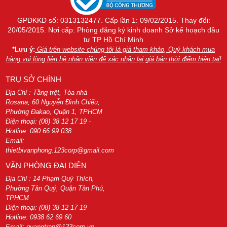
GPĐKKD số: 0313132477. Cấp lần 1: 09/02/2015. Thay đổi:
20/05/2015. Nơi cấp: Phòng đăng ký kinh doanh Sở kế hoạch đầu
tư TP Hồ Chí Minh
*Lưu ý:
Giá trên website chúng tôi là giá tham khảo, Quý khách mua
hàng vui lòng liên hệ nhân viên để xác nhận lại giá bán thời điểm hiện tại!
TRỤ SỞ CHÍNH
Địa Chỉ : Tầng trệt, Tòa nhà
Rosana, 60 Nguyễn Đình Chiểu,
Phường Đakao, Quận 1, TPHCM
Điện thoại: (08) 38 12 17 19 -
Hotline: 090 66 99 038
Email:
thietbivanphong.123corp@gmail.com
VĂN PHÒNG ĐẠI DIỆN
Địa Chỉ : 14 Phạm Quý Thích,
Phường Tân Quý, Quận Tân Phú,
TPHCM
Điện thoại: (08) 38 12 17 19 -
Hotline: 0938 62 69 60
Email: quangtran@123corp.vn