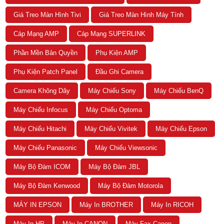
Giá Treo Màn Hình Tivi
Giá Treo Màn Hình Máy Tính
Cáp Mạng AMP
Cáp Mạng SUPERLINK
Phần Mền Bản Quyền
Phụ Kiện AMP
Phụ Kiện Patch Panel
Đầu Ghi Camera
Camera Không Dây
Máy Chiếu Sony
Máy Chiếu BenQ
Máy Chiếu Infocus
Máy Chiếu Optoma
Máy Chiếu Hitachi
Máy Chiếu Vivitek
Máy Chiếu Epson
Máy Chiếu Panasonic
Máy Chiếu Viewsonic
Máy Bộ Đàm ICOM
Máy Bộ Đàm JBL
Máy Bộ Đàm Kenwood
Máy Bộ Đàm Motorola
MÁY IN EPSON
Máy In BROTHER
Máy In RICOH
Máy In HP
Máy In CANON
Máy Fax Canon