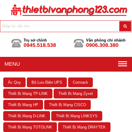
Trụ sở chính
Văn phòng chi nhánh
0945.518.538
0906.308.380
MENU
Ắc Quy
Bộ Lưu Điện UPS
Comrack
Thiết Bị Mạng TP-LINK
Thiết Bị Mạng Zyxel
Thiết Bị Mạng HP
Thiết Bị Mạng CISCO
Thiết Bị Mạng D-LINK
Thiết Bị Mạng LINKSYS
Thiết Bị Mạng TOTOLINK
Thiết Bị Mạng DRAYTEK