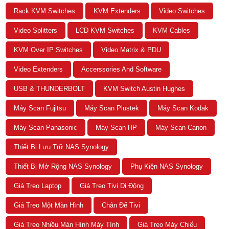
Rack KVM Switches
KVM Extenders
Video Switches
Video Splitters
LCD KVM Switches
KVM Cables
KVM Over IP Switches
Video Matrix & PDU
Video Extenders
Accerssories And Software
USB & THUNDERBOLT
KVM Switch Austin Hughes
Máy Scan Fujitsu
Máy Scan Plustek
Máy Scan Kodak
Máy Scan Panasonic
Máy Scan HP
Máy Scan Canon
Thiết Bị Lưu Trữ NAS Synology
Thiết Bị Mở Rộng NAS Synology
Phụ Kiện NAS Synology
Giá Treo Laptop
Giá Treo Tivi Di Động
Giá Treo Một Màn Hình
Chân Đế Tivi
Giá Treo Nhiều Màn Hình Máy Tính
Giá Treo Máy Chiếu