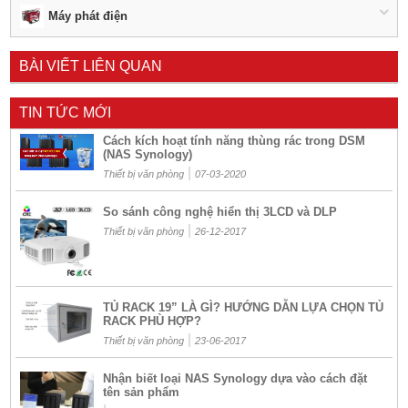
Máy phát điện
BÀI VIẾT LIÊN QUAN
TIN TỨC MỚI
Cách kích hoạt tính năng thùng rác trong DSM
(NAS Synology)
|
Thiết bị văn phòng
07-03-2020
So sánh công nghệ hiển thị 3LCD và DLP
|
Thiết bị văn phòng
26-12-2017
TỦ RACK 19” LÀ GÌ? HƯỚNG DẪN LỰA CHỌN TỦ
RACK PHÙ HỢP?
|
Thiết bị văn phòng
23-06-2017
Nhận biết loại NAS Synology dựa vào cách đặt
tên sản phẩm