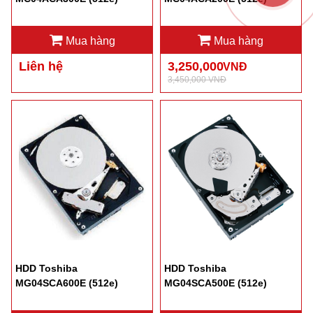
Mua hàng
Mua hàng
Liên hệ
3,250,000
VNĐ
3,450,000 VNĐ
HDD Toshiba
HDD Toshiba
MG04SCA600E (512e)
MG04SCA500E (512e)