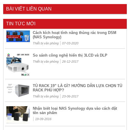
BÀI VIẾT LIÊN QUAN
TIN TỨC MỚI
Cách kích hoạt tính năng thùng rác trong DSM
(NAS Synology)
|
Thiết bị văn phòng
07-03-2020
So sánh công nghệ hiển thị 3LCD và DLP
|
Thiết bị văn phòng
26-12-2017
TỦ RACK 19” LÀ GÌ? HƯỚNG DẪN LỰA CHỌN TỦ
RACK PHÙ HỢP?
|
Thiết bị văn phòng
23-06-2017
Nhận biết loại NAS Synology dựa vào cách đặt
tên sản phẩm
|
19-09-2016