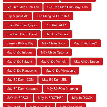
Giá Treo Màn Hình Tivi
Giá Treo Màn Hình Máy Tính
Cáp Mạng AMP
Cáp Mạng SUPERLINK
Phần Mền Bản Quyền
Phụ Kiện AMP
Phụ Kiện Patch Panel
Đầu Ghi Camera
Camera Không Dây
Máy Chiếu Sony
Máy Chiếu BenQ
Máy Chiếu Infocus
Máy Chiếu Optoma
Máy Chiếu Hitachi
Máy Chiếu Vivitek
Máy Chiếu Epson
Máy Chiếu Panasonic
Máy Chiếu Viewsonic
Máy Bộ Đàm ICOM
Máy Bộ Đàm JBL
Máy Bộ Đàm Kenwood
Máy Bộ Đàm Motorola
MÁY IN EPSON
Máy In BROTHER
Máy In RICOH
Máy In HP
Máy In CANON
Máy Fax Canon