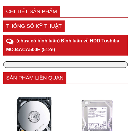
CHI TIẾT SẢN PHẨM
THÔNG SỐ KỸ THUẬT
(chưa có bình luận) Bình luận về HDD Toshiba
MC04ACA500E (512e)
SẢN PHẨM LIÊN QUAN