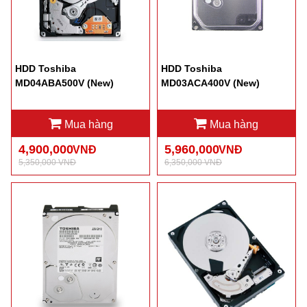
HDD Toshiba
HDD Toshiba
MD04ABA500V (New)
MD03ACA400V (New)
Mua hàng
Mua hàng
4,900,000
5,960,000
VNĐ
VNĐ
5,350,000 VNĐ
6,350,000 VNĐ