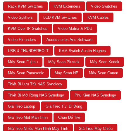
Rack KVM Switches
KVM Extenders
Video Switches
Video Splitters
LCD KVM Switches
KVM Cables
KVM Over IP Switches
Video Matrix & PDU
Video Extenders
Accerssories And Software
USB & THUNDERBOLT
KVM Switch Austin Hughes
Máy Scan Fujitsu
Máy Scan Plustek
Máy Scan Kodak
Máy Scan Panasonic
Máy Scan HP
Máy Scan Canon
Thiết Bị Lưu Trữ NAS Synology
Thiết Bị Mở Rộng NAS Synology
Phụ Kiện NAS Synology
Giá Treo Laptop
Giá Treo Tivi Di Động
Giá Treo Một Màn Hình
Chân Đế Tivi
Giá Treo Nhiều Màn Hình Máy Tính
Giá Treo Máy Chiếu