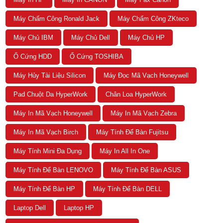
Máy Chấm Công Ronald Jack
Máy Chấm Công ZKteco
Máy Chủ IBM
Máy Chủ Dell
Máy Chủ HP
Ổ Cứng HDD
Ổ Cứng TOSHIBA
Máy Hủy Tài Liệu Silicon
Máy Đọc Mã Vạch Honeywell
Pad Chuột Da HyperWork
Chân Loa HyperWork
Máy In Mã Vạch Honeywell
Máy In Mã Vạch Zebra
Máy In Mã Vạch Birch
Máy Tính Để Bàn Fujitsu
Máy Tính Mini Đa Dụng
Máy In All In One
Máy Tính Để Bàn LENOVO
Máy Tính Để Bàn ASUS
Máy Tính Để Bàn HP
Máy Tính Để Bàn DELL
Laptop Dell
Laptop HP