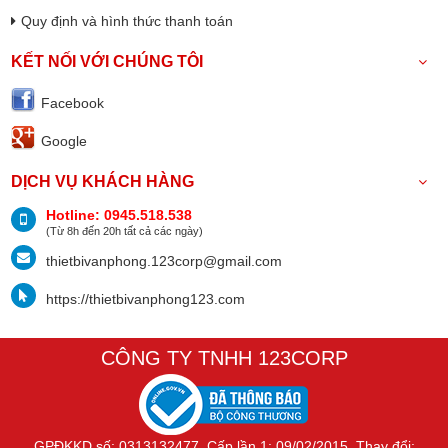
Quy định và hình thức thanh toán
KẾT NỐI VỚI CHÚNG TÔI
Facebook
Google
DỊCH VỤ KHÁCH HÀNG
Hotline: 0945.518.538
(Từ 8h đến 20h tất cả các ngày)
thietbivanphong.123corp@gmail.com
https://thietbivanphong123.com
CÔNG TY TNHH 123CORP
GPĐKKD số: 0313132477. Cấp lần 1: 09/02/2015. Thay đổi: