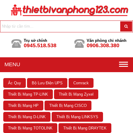
Trụ sở chính
Văn phòng chi nhánh
0945.518.538
0906.308.380
MENU
Ắc Quy
Bộ Lưu Điện UPS
Comrack
Thiết Bị Mạng TP-LINK
Thiết Bị Mạng Zyxel
Thiết Bị Mạng HP
Thiết Bị Mạng CISCO
Thiết Bị Mạng D-LINK
Thiết Bị Mạng LINKSYS
Thiết Bị Mạng TOTOLINK
Thiết Bị Mạng DRAYTEK