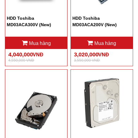
HDD Toshiba
HDD Toshiba
MD03ACA300V (New)
MD03ACA200V (New)
Mua hàng
Mua hàng
4,040,000
3,020,000
VNĐ
VNĐ
4,550,000 VNĐ
3,550,000 VNĐ