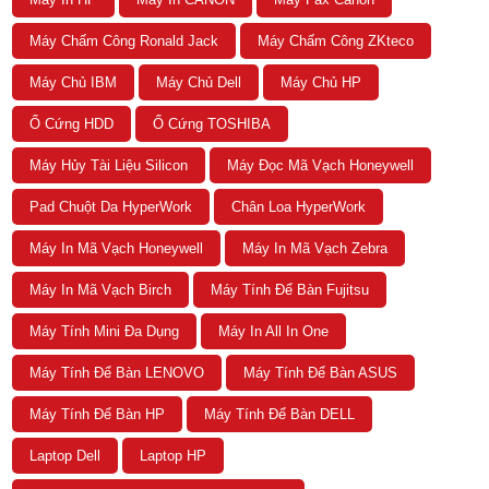
Máy Chấm Công Ronald Jack
Máy Chấm Công ZKteco
Máy Chủ IBM
Máy Chủ Dell
Máy Chủ HP
Ổ Cứng HDD
Ổ Cứng TOSHIBA
Máy Hủy Tài Liệu Silicon
Máy Đọc Mã Vạch Honeywell
Pad Chuột Da HyperWork
Chân Loa HyperWork
Máy In Mã Vạch Honeywell
Máy In Mã Vạch Zebra
Máy In Mã Vạch Birch
Máy Tính Để Bàn Fujitsu
Máy Tính Mini Đa Dụng
Máy In All In One
Máy Tính Để Bàn LENOVO
Máy Tính Để Bàn ASUS
Máy Tính Để Bàn HP
Máy Tính Để Bàn DELL
Laptop Dell
Laptop HP