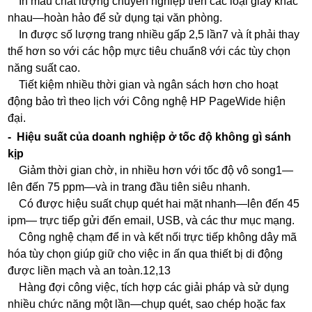
In màu chất lượng chuyên nghiệp trên các loại giấy khác
nhau—hoàn hảo để sử dụng tại văn phòng.
In được số lượng trang nhiều gấp 2,5 lần7 và ít phải thay
thế hơn so với các hộp mực tiêu chuẩn8 với các tùy chọn
năng suất cao.
Tiết kiệm nhiều thời gian và ngân sách hơn cho hoạt
động bảo trì theo lịch với Công nghệ HP PageWide hiện
đại.
- Hiệu suất của doanh nghiệp ở tốc độ không gì sánh
kịp
Giảm thời gian chờ, in nhiều hơn với tốc độ vô song1—
lên đến 75 ppm—và in trang đầu tiên siêu nhanh.
Có được hiệu suất chụp quét hai mặt nhanh—lên đến 45
ipm— trực tiếp gửi đến email, USB, và các thư mục mạng.
Công nghệ chạm để in và kết nối trực tiếp không dây mã
hóa tùy chọn giúp giữ cho việc in ấn qua thiết bị di động
được liền mạch và an toàn.12,13
Hàng đợi công việc, tích hợp các giải pháp và sử dụng
nhiều chức năng một lần—chụp quét, sao chép hoặc fax