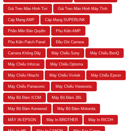
Giá Treo Màn Hình Tivi
Giá Treo Màn Hình Máy Tính
Cáp Mạng AMP
Cáp Mạng SUPERLINK
Phần Mền Bản Quyền
Phụ Kiện AMP
Phụ Kiện Patch Panel
Đầu Ghi Camera
Camera Không Dây
Máy Chiếu Sony
Máy Chiếu BenQ
Máy Chiếu Infocus
Máy Chiếu Optoma
Máy Chiếu Hitachi
Máy Chiếu Vivitek
Máy Chiếu Epson
Máy Chiếu Panasonic
Máy Chiếu Viewsonic
Máy Bộ Đàm ICOM
Máy Bộ Đàm JBL
Máy Bộ Đàm Kenwood
Máy Bộ Đàm Motorola
MÁY IN EPSON
Máy In BROTHER
Máy In RICOH
Máy In HP
Máy In CANON
Máy Fax Canon