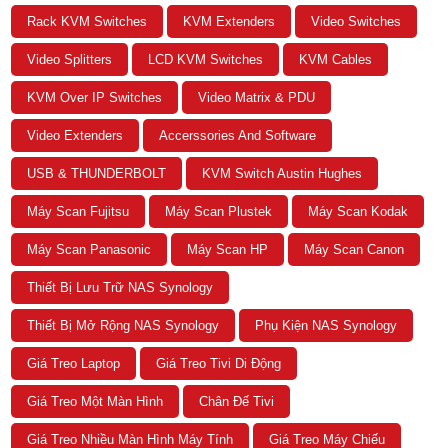
Rack KVM Switches
KVM Extenders
Video Switches
Video Splitters
LCD KVM Switches
KVM Cables
KVM Over IP Switches
Video Matrix & PDU
Video Extenders
Accerssories And Software
USB & THUNDERBOLT
KVM Switch Austin Hughes
Máy Scan Fujitsu
Máy Scan Plustek
Máy Scan Kodak
Máy Scan Panasonic
Máy Scan HP
Máy Scan Canon
Thiết Bị Lưu Trữ NAS Synology
Thiết Bị Mở Rộng NAS Synology
Phụ Kiện NAS Synology
Giá Treo Laptop
Giá Treo Tivi Di Động
Giá Treo Một Màn Hình
Chân Đế Tivi
Giá Treo Nhiều Màn Hình Máy Tính
Giá Treo Máy Chiếu