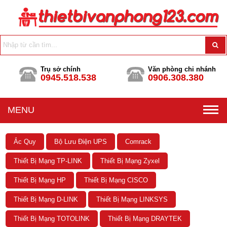
Trụ sở chính
Văn phòng chi nhánh
0945.518.538
0906.308.380
MENU
Ắc Quy
Bộ Lưu Điện UPS
Comrack
Thiết Bị Mạng TP-LINK
Thiết Bị Mạng Zyxel
Thiết Bị Mạng HP
Thiết Bị Mạng CISCO
Thiết Bị Mạng D-LINK
Thiết Bị Mạng LINKSYS
Thiết Bị Mạng TOTOLINK
Thiết Bị Mạng DRAYTEK