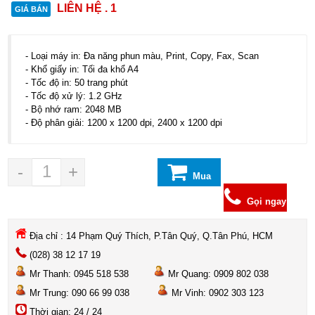
LIÊN HỆ . 1
GIÁ BÁN
- Loại máy in: Đa năng phun màu, Print, Copy, Fax, Scan
- Khổ giấy in: Tối đa khổ A4
- Tốc độ in: 50 trang phút
- Tốc độ xử lý: 1.2 GHz
- Bộ nhớ ram: 2048 MB
- Độ phân giải: 1200 x 1200 dpi, 2400 x 1200 dpi
-
+
Mua
hàng
Gọi ngay
Địa chỉ : 14 Phạm Quý Thích, P.Tân Quý, Q.Tân Phú, HCM
(028) 38 12 17 19
Mr Thanh: 0945 518 538
Mr Quang: 0909 802 038
Mr Trung: 090 66 99 038
Mr Vinh: 0902 303 123
Thời gian: 24 / 24