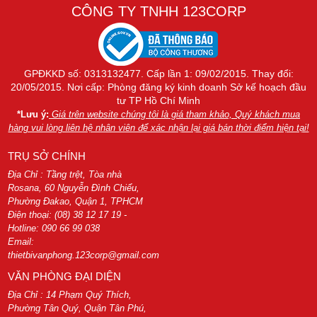
CÔNG TY TNHH 123CORP
GPĐKKD số: 0313132477. Cấp lần 1: 09/02/2015. Thay đổi:
20/05/2015. Nơi cấp: Phòng đăng ký kinh doanh Sở kế hoạch đầu
tư TP Hồ Chí Minh
*Lưu ý:
Giá trên website chúng tôi là giá tham khảo, Quý khách mua
hàng vui lòng liên hệ nhân viên để xác nhận lại giá bán thời điểm hiện tại!
TRỤ SỞ CHÍNH
Địa Chỉ : Tầng trệt, Tòa nhà
Rosana, 60 Nguyễn Đình Chiểu,
Phường Đakao, Quận 1, TPHCM
Điện thoại: (08) 38 12 17 19 -
Hotline: 090 66 99 038
Email:
thietbivanphong.123corp@gmail.com
VĂN PHÒNG ĐẠI DIỆN
Địa Chỉ : 14 Phạm Quý Thích,
Phường Tân Quý, Quận Tân Phú,