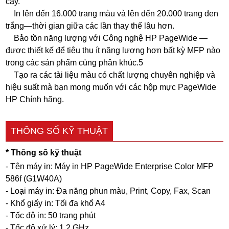
cậy.
In lên đến 16.000 trang màu và lên đến 20.000 trang đen
trắng—thời gian giữa các lần thay thế lâu hơn.
Bảo tồn năng lượng với Công nghệ HP PageWide —
được thiết kế để tiêu thụ ít năng lượng hơn bất kỳ MFP nào
trong các sản phẩm cùng phân khúc.5
Tạo ra các tài liệu màu có chất lượng chuyên nghiệp và
hiệu suất mà bạn mong muốn với các hộp mực PageWide
HP Chính hãng.
THÔNG SỐ KỸ THUẬT
* Thông số kỹ thuật
- Tên máy in: Máy in HP PageWide Enterprise Color MFP
586f (G1W40A)
- Loại máy in: Đa năng phun màu, Print, Copy, Fax, Scan
- Khổ giấy in: Tối đa khổ A4
- Tốc độ in: 50 trang phút
- Tốc độ xử lý: 1.2 GHz