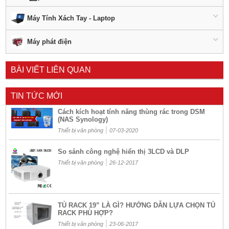
Máy Tính Xách Tay - Laptop
Máy phát điện
BÀI VIẾT LIÊN QUAN
TIN TỨC MỚI
Cách kích hoạt tính năng thùng rác trong DSM
(NAS Synology)
|
Thiết bị văn phòng
07-03-2020
So sánh công nghệ hiển thị 3LCD và DLP
|
Thiết bị văn phòng
26-12-2017
TỦ RACK 19” LÀ GÌ? HƯỚNG DẪN LỰA CHỌN TỦ
RACK PHÙ HỢP?
|
Thiết bị văn phòng
23-06-2017