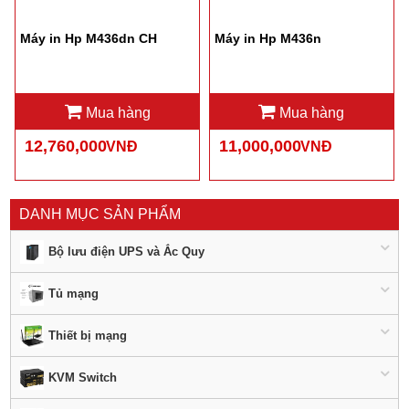
Máy in Hp M436dn CH
Máy in Hp M436n
Mua hàng
Mua hàng
12,760,000
11,000,000
VNĐ
VNĐ
DANH MỤC SẢN PHẨM
Bộ lưu điện UPS và Ắc Quy
Tủ mạng
Thiết bị mạng
KVM Switch